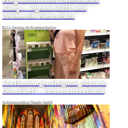
Kämpe – Agentur R211 setzt
Zeichen für Naturschutz
R211-Agentur für Kommunikation
Ein Hamburger-Original „Made in
Düsseldorf“ – Jetzt auch bei Budni
Seifenmanufaktur Natalie GmbH