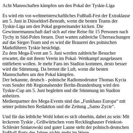
Acht Mannschaften kämpfen um den Pokal der Tyskie-Liga
Es wird ein vor-weltmeisterschaftliches Fußball-Fest der Extraklasse
am 5. Juni in Düsseldorf-Benrath, wenn die besten Teams der
Tyskie-Liga um den Pokal gegeneinander kicken. Die
Gewinnermannschaft darf sich auf eine Reise für 15 Personen nach
Tychy in Süd-Polen freuen. Dort warten zahlreiche Überraschungen
auf das Sieger-Team und es wird die Brauerei des polnischen
Marktführers Tyskie besichtigt.
Zu dem Mega-Event am 5. Juni werden zahlreiche Besucher
erwartet, die mit ihrem Verein im Pokal- Wettkampf ausgelassen
mitfiebern wollen. Je mehr Fans ins Stadion kommen, desto besser
wird die Stimmung. Da brennt die Luft, wenn die besten
Mannschaften um den Pokal kämpfen.
Der bekannte, deutsch - polnische Radiomoderator Thomas Kycia
vom Sender rbb Regionalsender Berlin-Brandenburg wird den
Tyskie-Cup am 5. Juni begleiten und die Stimmung im Stadion
anheizen.
Medienpartner des Mega-Events sind das „Funkhaus Europa“ mit
seiner polnischen Redaktion und die Zeitung „Samo Zycie“.
Und für das leibliche Wohl lohnt es sich ohnehin, dabei zu sein: Mit
leckerem Tyskie , Grillwürtschen vom Recklinghauser Feinkost-
Schlesier Smiarowski und guter Laune steht der polnisch-deutschen
Fußball-Party des Jahres nichts mehr im Wege.