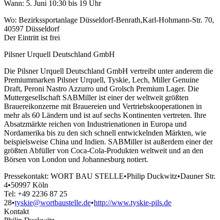
Wann: 5. Juni 10:30 bis 19 Uhr
Wo: Bezirkssportanlage Düsseldorf-Benrath,Karl-Hohmann-Str. 70,
40597 Düsseldorf
Der Eintritt ist frei
Pilsner Urquell Deutschland GmbH
Die Pilsner Urquell Deutschland GmbH vertreibt unter anderem die
Premiummarken Pilsner Urquell, Tyskie, Lech, Miller Genuine
Draft, Peroni Nastro Azzurro und Grolsch Premium Lager. Die
Muttergesellschaft SABMiller ist einer der weltweit größten
Brauereikonzerne mit Brauereien und Vertriebskooperationen in
mehr als 60 Ländern und ist auf sechs Kontinenten vertreten. Ihre
Absatzmärkte reichen von Industrienationen in Europa und
Nordamerika bis zu den sich schnell entwickelnden Märkten, wie
beispielsweise China und Indien. SABMiller ist außerdem einer der
größten Abfüller von Coca-Cola-Produkten weltweit und an den
Börsen von London und Johannesburg notiert.
Pressekontakt: WORT BAU STELLE•Philip Duckwitz•Dauner Str.
4•50997 Köln
Tel: +49 2236 87 25
28•
tyskie@wortbaustelle.de
•
http://www.tyskie-pils.de
Kontakt