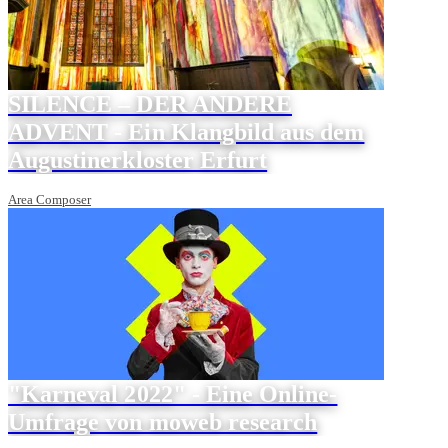
SILENCE – DER ANDERE
ADVENT - Ein Klangbild aus dem
Augustinerkloster Erfurt
Area Composer
"Karneval 2022" - Eine Online-
Umfrage von moweb research