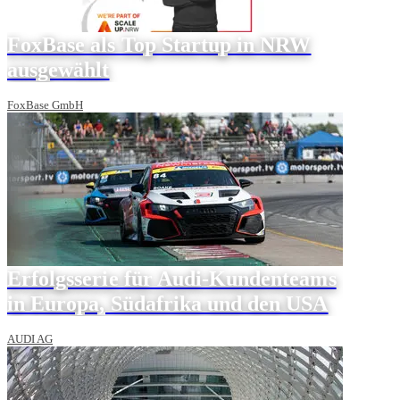
FoxBase als Top Startup in NRW
ausgewählt
FoxBase GmbH
Erfolgsserie für Audi-Kundenteams
in Europa, Südafrika und den USA
AUDI AG