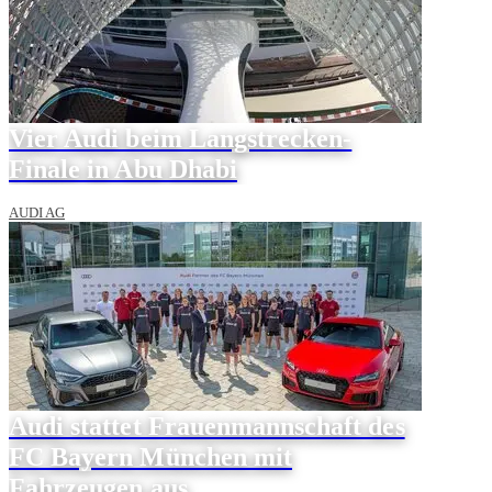
Vier Audi beim Langstrecken-
Finale in Abu Dhabi
AUDI AG
Audi stattet Frauenmannschaft des
FC Bayern München mit
Fahrzeugen aus