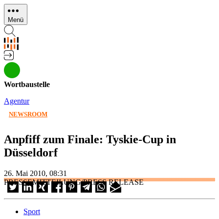
Direkt
zum
Menü
Inhalt
Wortbaustelle
Agentur
NEWSROOM
Anpfiff zum Finale: Tyskie-Cup in
Düsseldorf
26. Mai 2010, 08:31
PRESSEMITTEILUNG/PRESS RELEASE
Sport