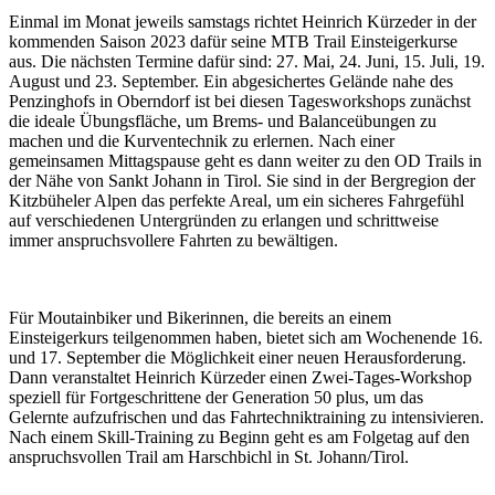
Einmal im Monat jeweils samstags richtet Heinrich Kürzeder in der
kommenden Saison 2023 dafür seine MTB Trail Einsteigerkurse
aus. Die nächsten Termine dafür sind: 27. Mai, 24. Juni, 15. Juli, 19.
August und 23. September. Ein abgesichertes Gelände nahe des
Penzinghofs in Oberndorf ist bei diesen Tagesworkshops zunächst
die ideale Übungsfläche, um Brems- und Balanceübungen zu
machen und die Kurventechnik zu erlernen. Nach einer
gemeinsamen Mittagspause geht es dann weiter zu den OD Trails in
der Nähe von Sankt Johann in Tirol. Sie sind in der Bergregion der
Kitzbüheler Alpen das perfekte Areal, um ein sicheres Fahrgefühl
auf verschiedenen Untergründen zu erlangen und schrittweise
immer anspruchsvollere Fahrten zu bewältigen.
Für Moutainbiker und Bikerinnen, die bereits an einem
Einsteigerkurs teilgenommen haben, bietet sich am Wochenende 16.
und 17. September die Möglichkeit einer neuen Herausforderung.
Dann veranstaltet Heinrich Kürzeder einen Zwei-Tages-Workshop
speziell für Fortgeschrittene der Generation 50 plus, um das
Gelernte aufzufrischen und das Fahrtechniktraining zu intensivieren.
Nach einem Skill-Training zu Beginn geht es am Folgetag auf den
anspruchsvollen Trail am Harschbichl in St. Johann/Tirol.