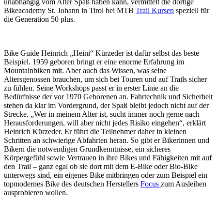
unabhängig vom Alter Spaß haben kann, vermittelt die dortige
Bikeacademy St. Johann in Tirol bei MTB
Trail Kursen
speziell für
die Generation 50 plus.
Bike Guide Heinrich „Heini“ Kürzeder ist dafür selbst das beste
Beispiel. 1959 geboren bringt er eine enorme Erfahrung im
Mountainbiken mit. Aber auch das Wissen, was seine
Altersgenossen brauchen, um sich bei Touren und auf Trails sicher
zu fühlen. Seine Workshops passt er in erster Linie an die
Bedürfnisse der vor 1970 Geborenen an. Fahrtechnik und Sicherheit
stehen da klar im Vordergrund, der Spaß bleibt jedoch nicht auf der
Strecke. „Wer in meinem Alter ist, sucht immer noch gerne nach
Herausforderungen, will aber nicht jedes Risiko eingehen“, erklärt
Heinrich Kürzeder. Er führt die Teilnehmer daher in kleinen
Schritten an schwierige Abfahrten heran. So gibt er Bikerinnen und
Bikern die notwendigen Grundkenntnisse, ein sicheres
Körpergefühl sowie Vertrauen in ihre Bikes und Fähigkeiten mit auf
den Trail – ganz egal ob sie dort mit dem E-Bike oder Bio-Bike
unterwegs sind, ein eigenes Bike mitbringen oder zum Beispiel ein
topmodernes Bike des deutschen Herstellers
Focus
zum Ausleihen
ausprobieren wollen.