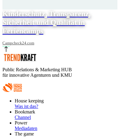
Kinderschutz, Transparenz,
Sicherheit und Qualität in
Feriencamps
Campcheck24.com
Public Relations & Marketing HUB
für innovative Agenturen und KMU
Footer
House keeping
Main
Was ist das?
Bookmark
Channel
Power
Mediadaten
The game