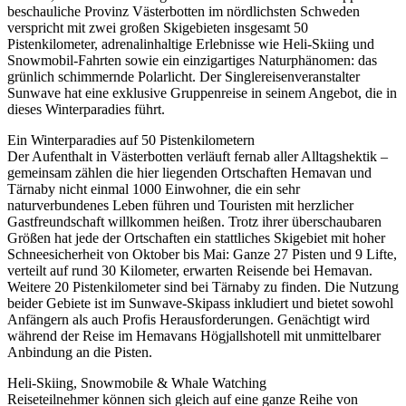
beschauliche Provinz Västerbotten im nördlichsten Schweden
verspricht mit zwei großen Skigebieten insgesamt 50
Pistenkilometer, adrenalinhaltige Erlebnisse wie Heli-Skiing und
Snowmobil-Fahrten sowie ein einzigartiges Naturphänomen: das
grünlich schimmernde Polarlicht. Der Singlereisenveranstalter
Sunwave hat eine exklusive Gruppenreise in seinem Angebot, die in
dieses Winterparadies führt.
Ein Winterparadies auf 50 Pistenkilometern
Der Aufenthalt in Västerbotten verläuft fernab aller Alltagshektik –
gemeinsam zählen die hier liegenden Ortschaften Hemavan und
Tärnaby nicht einmal 1000 Einwohner, die ein sehr
naturverbundenes Leben führen und Touristen mit herzlicher
Gastfreundschaft willkommen heißen. Trotz ihrer überschaubaren
Größen hat jede der Ortschaften ein stattliches Skigebiet mit hoher
Schneesicherheit von Oktober bis Mai: Ganze 27 Pisten und 9 Lifte,
verteilt auf rund 30 Kilometer, erwarten Reisende bei Hemavan.
Weitere 20 Pistenkilometer sind bei Tärnaby zu finden. Die Nutzung
beider Gebiete ist im Sunwave-Skipass inkludiert und bietet sowohl
Anfängern als auch Profis Herausforderungen. Genächtigt wird
während der Reise im Hemavans Högjallshotell mit unmittelbarer
Anbindung an die Pisten.
Heli-Skiing, Snowmobile & Whale Watching
Reiseteilnehmer können sich gleich auf eine ganze Reihe von