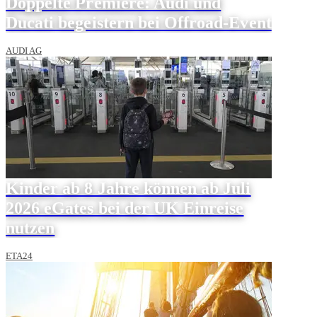
Doppelte Premiere: Audi und
Ducati begeistern bei Offroad-Event
AUDI AG
Kinder ab 8 Jahre können ab Juli
2026 eGates bei der UK Einreise
nutzen
ETA24