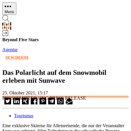
Direkt
zum
Menü
Inhalt
Beyond Five Stars
Agentur
NEWSROOM
Das Polarlicht auf dem Snowmobil
erleben mit Sunwave
25. Oktober 2021, 15:17
PRESSEMITTEILUNG/PRESS RELEASE
Tourismus
Eine exklusive Skireise für Alleinreisende, die nur der Veranstalter
Sunwave anbietet, führt Teilnehmer in die schwedische Provinz