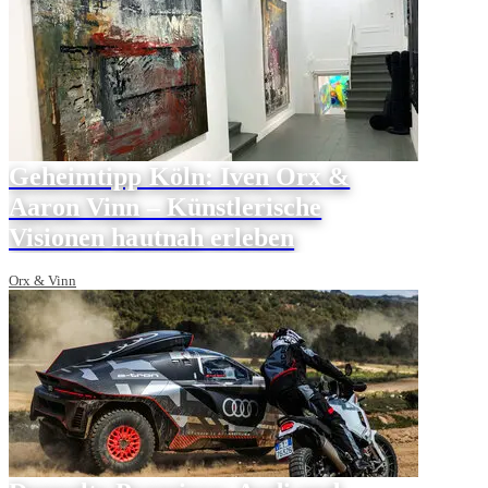
Geheimtipp Köln: Iven Orx &
Aaron Vinn – Künstlerische
Visionen hautnah erleben
Orx & Vinn