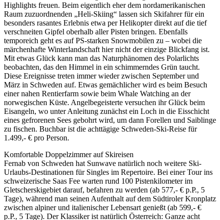
Highlights freuen. Beim eigentlich eher dem nordamerikanischen
Raum zuzuordnenden „Heli-Skiing“ lassen sich Skifahrer für ein
besonders rasantes Erlebnis etwa per Helikopter direkt auf die tief
verschneiten Gipfel oberhalb aller Pisten bringen. Ebenfalls
temporeich geht es auf PS-starken Snowmobilen zu – wobei die
märchenhafte Winterlandschaft hier nicht der einzige Blickfang ist.
Mit etwas Glück kann man das Naturphänomen des Polarlichts
beobachten, das den Himmel in ein schimmerndes Grün taucht.
Diese Ereignisse treten immer wieder zwischen September und
März in Schweden auf. Etwas gemächlicher wird es beim Besuch
einer nahen Rentierfarm sowie beim Whale Watching an der
norwegischen Küste. Angelbegeisterte versuchen ihr Glück beim
Eisangeln, wo unter Anleitung zunächst ein Loch in die Eisschicht
eines gefrorenen Sees gebohrt wird, um dann Forellen und Saiblinge
zu fischen. Buchbar ist die achttägige Schweden-Ski-Reise für
1.499,- € pro Person.
Komfortable Doppelzimmer auf Skireisen
Fernab von Schweden hat Sunwave natürlich noch weitere Ski-
Urlaubs-Destinationen für Singles im Repertoire. Bei einer Tour ins
schweizerische Saas Fee warten rund 100 Pistenkilometer im
Gletscherskigebiet darauf, befahren zu werden (ab 577,- € p.P., 5
Tage), während man seinen Aufenthalt auf dem Südtiroler Kronplatz
zwischen alpiner und italienischer Lebensart genießt (ab 599,- €
p.P., 5 Tage). Der Klassiker ist natürlich Österreich: Ganze acht