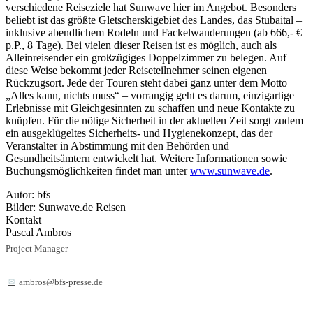
verschiedene Reiseziele hat Sunwave hier im Angebot. Besonders
beliebt ist das größte Gletscherskigebiet des Landes, das Stubaital –
inklusive abendlichem Rodeln und Fackelwanderungen (ab 666,- €
p.P., 8 Tage). Bei vielen dieser Reisen ist es möglich, auch als
Alleinreisender ein großzügiges Doppelzimmer zu belegen. Auf
diese Weise bekommt jeder Reiseteilnehmer seinen eigenen
Rückzugsort. Jede der Touren steht dabei ganz unter dem Motto
„Alles kann, nichts muss“ – vorrangig geht es darum, einzigartige
Erlebnisse mit Gleichgesinnten zu schaffen und neue Kontakte zu
knüpfen. Für die nötige Sicherheit in der aktuellen Zeit sorgt zudem
ein ausgeklügeltes Sicherheits- und Hygienekonzept, das der
Veranstalter in Abstimmung mit den Behörden und
Gesundheitsämtern entwickelt hat. Weitere Informationen sowie
Buchungsmöglichkeiten findet man unter
www.sunwave.de
.
Autor: bfs
Bilder: Sunwave.de Reisen
Kontakt
Pascal Ambros
Project Manager
ambros@bfs-presse.de