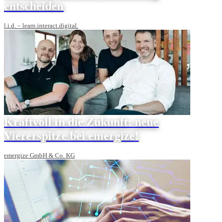
entscheiden
l.i.d. – learn.interact.digital.
Kraftvoll in die Zukunft: neue
Viererspitze bei emergize!
emergize GmbH & Co. KG