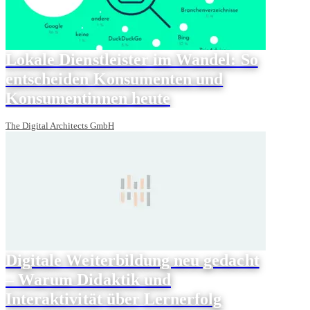
Lokale Dienstleister im Wandel: So
entscheiden Konsumenten und
Konsumentinnen heute
The Digital Architects GmbH
Digitale Weiterbildung neu gedacht
– Warum Didaktik und
Interaktivität über Lernerfolg