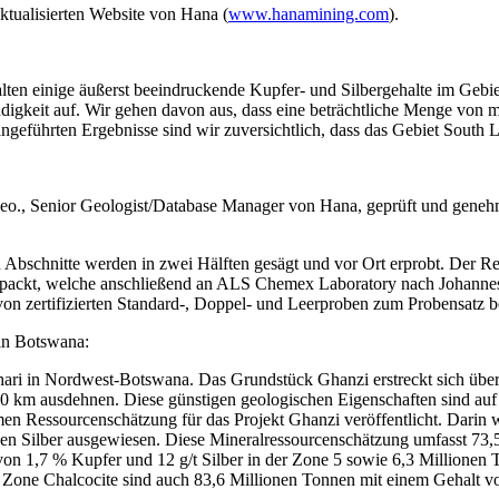
aktualisierten Website von Hana (
www.hanamining.com
).
thalten einige äußerst beeindruckende Kupfer- und Silbergehalte im Ge
ndigkeit auf. Wir gehen davon aus, dass eine beträchtliche Menge von m
ngeführten Ergebnisse sind wir zuversichtlich, dass das Gebiet South
, Senior Geologist/Database Manager von Hana, geprüft und genehmigt
en Abschnitte werden in zwei Hälften gesägt und vor Ort erprobt. Der 
 verpackt, welche anschließend an ALS Chemex Laboratory nach Johanne
 zertifizierten Standard-, Doppel- und Leerproben zum Probensatz be
in Botswana:
hari in Nordwest-Botswana. Das Grundstück Ghanzi erstreckt sich über 
t 70 km ausdehnen. Diese günstigen geologischen Eigenschaften sind a
men Ressourcenschätzung für das Projekt Ghanzi veröffentlicht. Darin
n Silber ausgewiesen. Diese Mineralressourcenschätzung umfasst 73,
on 1,7 % Kupfer und 12 g/t Silber in der Zone 5 sowie 6,3 Millionen 
 Zone Chalcocite sind auch 83,6 Millionen Tonnen mit einem Gehalt vo