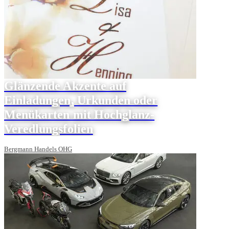
Glänzende Akzente auf
Einladungen, Urkunden oder
Menükarten mit Hochglanz-
Veredlungsfolien
Bergmann Handels OHG