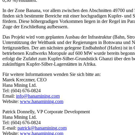
0,30 %) enthalten.
In der Zone Banana, vor allem zwischen den Abschnitten 49700 und 5
finden sich bestimmte Bereiche mit einer hochgradigen Kupfer- und Si
fördern. Diese höhergradigen Vorkommen liegen in der Regel im Param
Zuge der Erschließung aufbessern.
Das Projekt wird vom geplanten Ausbau der Infrastruktur (Bahn, Strom
Unterstützung der Weltbank und der Regierungen in Botswana und N
fertigzustellen. Der am nächsten gelegene Endbahnhof (Hafen) ist i
betriebenen Kraftwerks Moropule auf 600 MW wurde bereits begonnen
erfolgt die Zufahrt zum Kupfer-Silber-Grundstück Ghanzi über den b
zukünftigen Kupfer-Silber-Lagerstätten in Afrika.
Für weitere Informationen wenden Sie sich bitte an:
Marek Kreczmer, CEO
Hana Mining Ltd.
Tel: (604) 676-0824
Email:
info@hanamining.com
Website:
www.hanamining.com
Patrick Donnelly, VP Corporate Development
Hana Mining Ltd.
Tel: (604) 676-0824
E-mail:
patrick@hanamining.com
Website:
www.hanamining.com