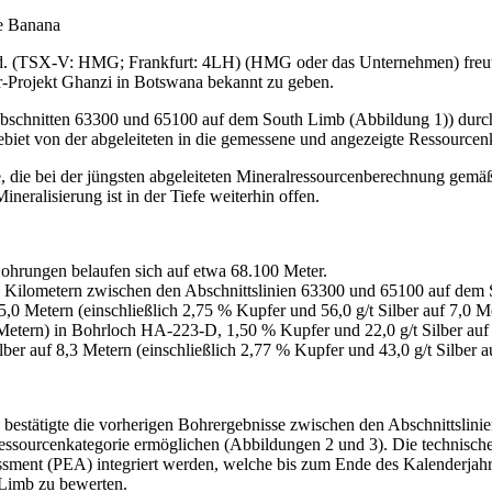
e Banana
. (TSX-V: HMG; Frankfurt: 4LH) (HMG oder das Unternehmen) freut si
r-Projekt Ghanzi in Botswana bekannt zu geben.
bschnitten 63300 und 65100 auf dem South Limb (Abbildung 1)) durc
et von der abgeleiteten in die gemessene und angezeigte Ressourcenkat
 die bei der jüngsten abgeleiteten Mineralressourcenberechnung gemä
neralisierung ist in der Tiefe weiterhin offen.
ohrungen belaufen sich auf etwa 68.100 Meter.
 2 Kilometern zwischen den Abschnittslinien 63300 und 65100 auf dem
5,0 Metern (einschließlich 2,75 % Kupfer und 56,0 g/t Silber auf 7,0 
 Metern) in Bohrloch HA-223-D, 1,50 % Kupfer und 22,0 g/t Silber auf 
er auf 8,3 Metern (einschließlich 2,77 % Kupfer und 43,0 g/t Silber 
bestätigte die vorherigen Bohrergebnisse zwischen den Abschnittslini
essourcenkategorie ermöglichen (Abbildungen 2 und 3). Die technisch
essment (PEA) integriert werden, welche bis zum Ende des Kalenderja
 Limb zu bewerten.