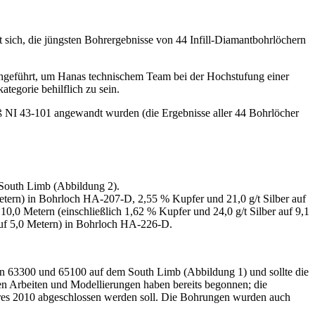
ch, die jüngsten Bohrergebnisse von 44 Infill-Diamantbohrlöchern
hgeführt, um Hanas technischem Team bei der Hochstufung einer
egorie behilflich zu sein.
ß NI 43-101 angewandt wurden (die Ergebnisse aller 44 Bohrlöcher
 South Limb (Abbildung 2).
Metern) in Bohrloch HA-207-D, 2,55 % Kupfer und 21,0 g/t Silber auf
10,0 Metern (einschließlich 1,62 % Kupfer und 24,0 g/t Silber auf 9,1
auf 5,0 Metern) in Bohrloch HA-226-D.
en 63300 und 65100 auf dem South Limb (Abbildung 1) und sollte die
en Arbeiten und Modellierungen haben bereits begonnen; die
hres 2010 abgeschlossen werden soll. Die Bohrungen wurden auch