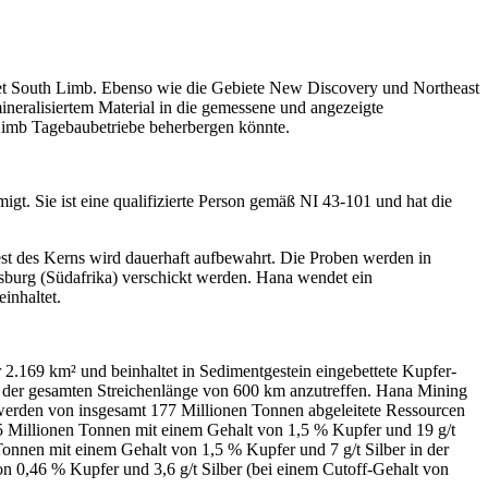
biet South Limb. Ebenso wie die Gebiete New Discovery und Northeast
ineralisiertem Material in die gemessene und angezeigte
 Limb Tagebaubetriebe beherbergen könnte.
. Sie ist eine qualifizierte Person gemäß NI 43-101 und hat die
Rest des Kerns wird dauerhaft aufbewahrt. Die Proben werden in
sburg (Südafrika) verschickt werden. Hana wendet ein
inhaltet.
2.169 km² und beinhaltet in Sedimentgestein eingebettete Kupfer-
uf der gesamten Streichenlänge von 600 km anzutreffen. Hana Mining
 werden von insgesamt 177 Millionen Tonnen abgeleitete Ressourcen
5 Millionen Tonnen mit einem Gehalt von 1,5 % Kupfer und 19 g/t
Tonnen mit einem Gehalt von 1,5 % Kupfer und 7 g/t Silber in der
n 0,46 % Kupfer und 3,6 g/t Silber (bei einem Cutoff-Gehalt von