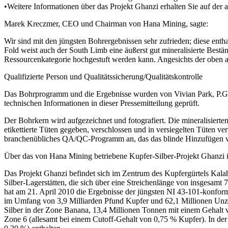
•Weitere Informationen über das Projekt Ghanzi erhalten Sie auf der 
Marek Kreczmer, CEO und Chairman von Hana Mining, sagte:
Wir sind mit den jüngsten Bohrergebnissen sehr zufrieden; diese en
Fold weist auch der South Limb eine äußerst gut mineralisierte Bestä
Ressourcenkategorie hochgestuft werden kann. Angesichts der oben a
Qualifizierte Person und Qualitätssicherung/Qualitätskontrolle
Das Bohrprogramm und die Ergebnisse wurden von Vivian Park, P.Geo.
technischen Informationen in dieser Pressemitteilung geprüft.
Der Bohrkern wird aufgezeichnet und fotografiert. Die mineralisiert
etikettierte Tüten gegeben, verschlossen und in versiegelten Tüten
branchenübliches QA/QC-Programm an, das das blinde Hinzufügen von
Über das von Hana Mining betriebene Kupfer-Silber-Projekt Ghanzi 
Das Projekt Ghanzi befindet sich im Zentrum des Kupfergürtels Kala
Silber-Lagerstätten, die sich über eine Streichenlänge von insgesam
hat am 21. April 2010 die Ergebnisse der jüngsten NI 43-101-konfor
im Umfang von 3,9 Milliarden Pfund Kupfer und 62,1 Millionen Unze
Silber in der Zone Banana, 13,4 Millionen Tonnen mit einem Gehalt v
Zone 6 (allesamt bei einem Cutoff-Gehalt von 0,75 % Kupfer). In der