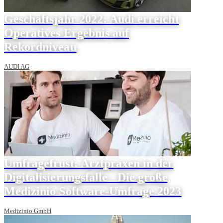
Geschäftsjahr 2022: Audi erreicht
Operatives Ergebnis auf
Rekordniveau
AUDI AG
Umfragefrust: Arztpraxen in der
Digitalisierungsfalle - Die große
Medizinio Software-Umfrage 2023
Medizinio GmbH