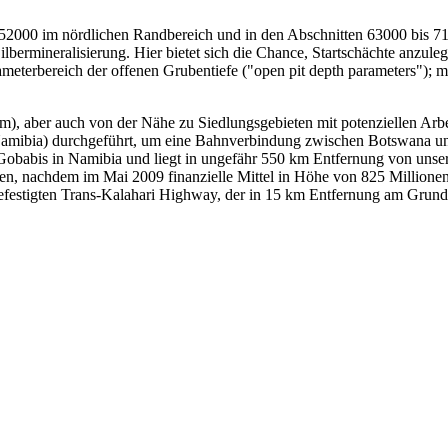
2000 im nördlichen Randbereich und in den Abschnitten 63000 bis 710
lbermineralisierung. Hier bietet sich die Chance, Startschächte anzul
eterbereich der offenen Grubentiefe ("open pit depth parameters"); mi
), aber auch von der Nähe zu Siedlungsgebieten mit potenziellen Arbeit
amibia) durchgeführt, um eine Bahnverbindung zwischen Botswana un
n Gobabis in Namibia und liegt in ungefähr 550 km Entfernung von un
, nachdem im Mai 2009 finanzielle Mittel in Höhe von 825 Millionen 
efestigten Trans-Kalahari Highway, der in 15 km Entfernung am Grunds