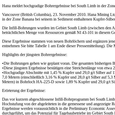
Hana meldet hochgradige Bohrergebnisse bei South Limb in der Zon
Vancouver (British Columbia), 23. November 2010. Hana Mining Ltd
in der Zone Banana bei seinem in Sediment enthaltenen Kupfer-Silbe
Die Infill-Bohrungen wurden im Gebiet South Limb (zwischen den A
beträchtlichen Menge von Ressourcen gemäß NI 43-101 in diesem Gebi
Diese Ergebnisse stammen von neuen Bohrlöchern und ergänzen jene,
entnehmen Sie bitte Tabelle 1 am Ende dieser Pressemitteilung). Die Mi
Highlights der jüngsten Bohrergebnisse:
•Die Bohrungen gehen wie geplant voran. Die gesamten bisherigen B
•Diese jüngsten Ergebnisse bestätigen eine Streichenlänge von etwa
•Hochgradige Abschnitte mit 1,45 % Kupfer und 29,0 g/t Silber auf 1
7,0 Metern (einschließlich 3,16 % Kupfer und 28,0 g/t Silber auf 5,3
Metern) in Bohrloch HA-225-D sowie 1,89 % Kupfer und 29,0 g/t Silb
Erörterung der Ergebnisse:
Das vor kurzem abgeschlossene Infill-Bohrprogramm bei South Limb 
Hochstufung von der abgeleiteten in die gemessene und angezeigte R
Ergebnisse werden voraussichtlich in die Preliminary Economic Ass
durchgeführt, um das Potenzial für Tagebaubetriebe im Gebiet South