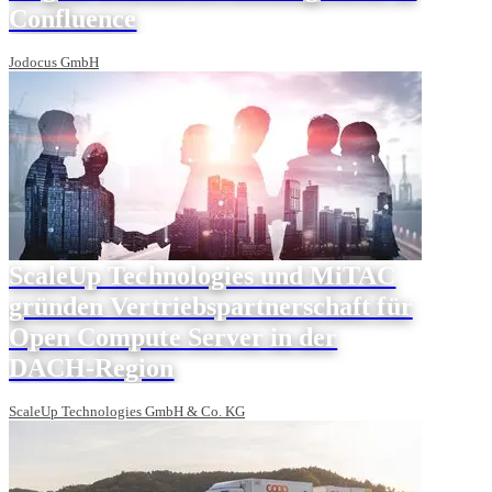
Confluence
Jodocus GmbH
ScaleUp Technologies und MiTAC
gründen Vertriebspartnerschaft für
Open Compute Server in der
DACH-Region
ScaleUp Technologies GmbH & Co. KG