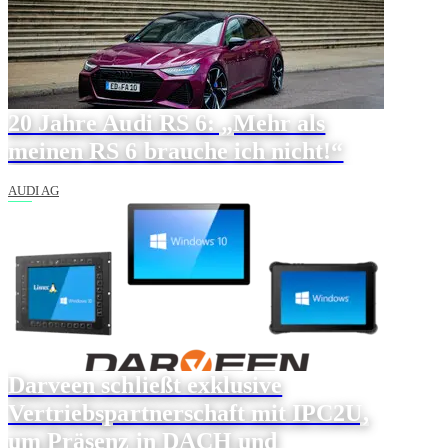
20 Jahre Audi RS 6: „Mehr als
meinen RS 6 brauche ich nicht!“
AUDI AG
Darveen schließt exklusive
Vertriebspartnerschaft mit IPC2U,
um Präsenz in DACH und