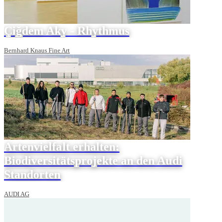
Çiğdem Aky - Rhythmus
Bernhard Knaus Fine Art
Artenvielfalt erhalten:
Biodiversitätsprojekte an den Audi
Standorten
AUDI AG