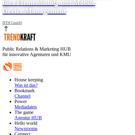
fürs Firmenhandy mit Mobile
Device Management
HTH GmbH
Public Relations & Marketing HUB
für innovative Agenturen und KMU
Footer
House keeping
Main
Was ist das?
Bookmark
Channel
Power
Mediadaten
The game
Agentur HUB
Hello world
Newsrooms
Connect