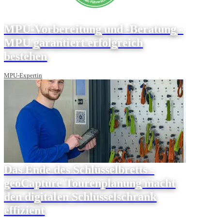
MPU-Vorbereitung und -Beratung -
MPU garantiert erfolgreich
bestehen
MPU-Expertin
Das Ende des Schlüsselbretts -
geoCapture Tourenplanung macht
den digitalen Schlüsselschrank
effizient