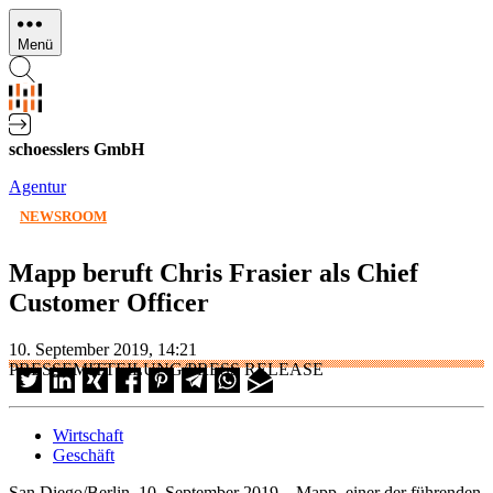
Direkt
zum
Menü
Inhalt
schoesslers GmbH
Agentur
NEWSROOM
Mapp beruft Chris Frasier als Chief
Customer Officer
10. September 2019, 14:21
PRESSEMITTEILUNG/PRESS RELEASE
Wirtschaft
Geschäft
San Diego/Berlin, 10. September 2019 – Mapp, einer der führenden