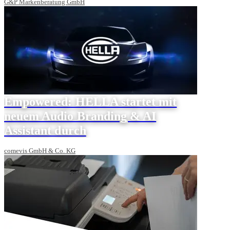
G&P Markenberatung GmbH
Empowered: HELLA startet mit
neuem Audio Branding & AI
Assistant durch
comevis GmbH & Co. KG