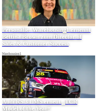
Personalie: Warehousing1 ernennt
Bettina Brown zum Director of
Sales & Customer Success
Warehousing1
Audi RS 3 LMS erneut „TCR
Model of the Year“