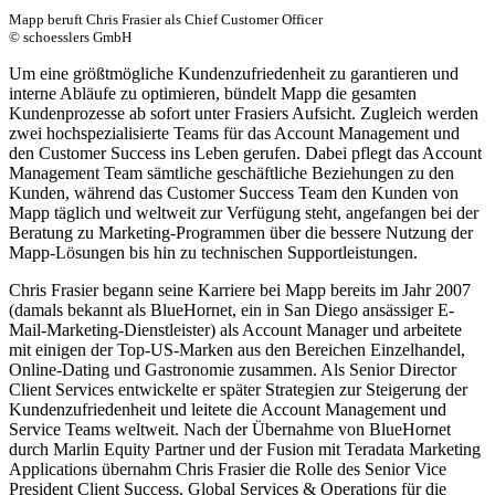
Mapp beruft Chris Frasier als Chief Customer Officer
© schoesslers GmbH
Um eine größtmögliche Kundenzufriedenheit zu garantieren und
interne Abläufe zu optimieren, bündelt Mapp die gesamten
Kundenprozesse ab sofort unter Frasiers Aufsicht. Zugleich werden
zwei hochspezialisierte Teams für das Account Management und
den Customer Success ins Leben gerufen. Dabei pflegt das Account
Management Team sämtliche geschäftliche Beziehungen zu den
Kunden, während das Customer Success Team den Kunden von
Mapp täglich und weltweit zur Verfügung steht, angefangen bei der
Beratung zu Marketing-Programmen über die bessere Nutzung der
Mapp-Lösungen bis hin zu technischen Supportleistungen.
Chris Frasier begann seine Karriere bei Mapp bereits im Jahr 2007
(damals bekannt als BlueHornet, ein in San Diego ansässiger E-
Mail-Marketing-Dienstleister) als Account Manager und arbeitete
mit einigen der Top-US-Marken aus den Bereichen Einzelhandel,
Online-Dating und Gastronomie zusammen. Als Senior Director
Client Services entwickelte er später Strategien zur Steigerung der
Kundenzufriedenheit und leitete die Account Management und
Service Teams weltweit. Nach der Übernahme von BlueHornet
durch Marlin Equity Partner und der Fusion mit Teradata Marketing
Applications übernahm Chris Frasier die Rolle des Senior Vice
President Client Success, Global Services & Operations für die