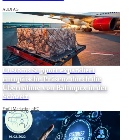
AUDI AG
Customs Support expandiert
europäische Präsenz durch die
Übernahme von Balimpex in der
Schweiz
Profil Marketing oHG