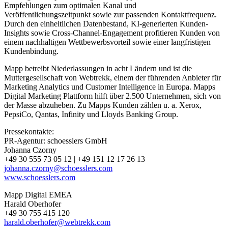
Empfehlungen zum optimalen Kanal und
Veröffentlichungszeitpunkt sowie zur passenden Kontaktfrequenz.
Durch den einheitlichen Datenbestand, KI-generierten Kunden-
Insights sowie Cross-Channel-Engagement profitieren Kunden von
einem nachhaltigen Wettbewerbsvorteil sowie einer langfristigen
Kundenbindung.
Mapp betreibt Niederlassungen in acht Ländern und ist die
Muttergesellschaft von Webtrekk, einem der führenden Anbieter für
Marketing Analytics und Customer Intelligence in Europa. Mapps
Digital Marketing Plattform hilft über 2.500 Unternehmen, sich von
der Masse abzuheben. Zu Mapps Kunden zählen u. a. Xerox,
PepsiCo, Qantas, Infinity und Lloyds Banking Group.
Pressekontakte:
PR-Agentur: schoesslers GmbH
Johanna Czorny
+49 30 555 73 05 12 | +49 151 12 17 26 13
johanna.czorny@schoesslers.com
www.schoesslers.com
Mapp Digital EMEA
Harald Oberhofer
+49 30 755 415 120
harald.oberhofer@webtrekk.com