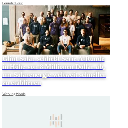
GründerGeist
Glint Solar schließt Serie A-Runde
in Höhe von 8 Millionen Dollar ab,
um Solarenergie weltweit schneller
zu etablieren
WorkingWords