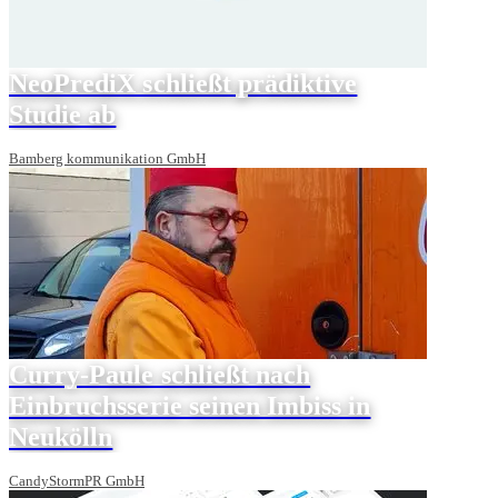
NeoPrediX schließt prädiktive
Studie ab
Bamberg kommunikation GmbH
Curry-Paule schließt nach
Einbruchsserie seinen Imbiss in
Neukölln
CandyStormPR GmbH