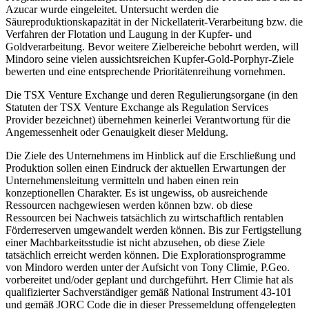
Azucar wurde eingeleitet. Untersucht werden die
Säureproduktionskapazität in der Nickellaterit-Verarbeitung bzw. die
Verfahren der Flotation und Laugung in der Kupfer- und
Goldverarbeitung. Bevor weitere Zielbereiche bebohrt werden, will
Mindoro seine vielen aussichtsreichen Kupfer-Gold-Porphyr-Ziele
bewerten und eine entsprechende Prioritätenreihung vornehmen.
Die TSX Venture Exchange und deren Regulierungsorgane (in den
Statuten der TSX Venture Exchange als Regulation Services
Provider bezeichnet) übernehmen keinerlei Verantwortung für die
Angemessenheit oder Genauigkeit dieser Meldung.
Die Ziele des Unternehmens im Hinblick auf die Erschließung und
Produktion sollen einen Eindruck der aktuellen Erwartungen der
Unternehmensleitung vermitteln und haben einen rein
konzeptionellen Charakter. Es ist ungewiss, ob ausreichende
Ressourcen nachgewiesen werden können bzw. ob diese
Ressourcen bei Nachweis tatsächlich zu wirtschaftlich rentablen
Förderreserven umgewandelt werden können. Bis zur Fertigstellung
einer Machbarkeitsstudie ist nicht abzusehen, ob diese Ziele
tatsächlich erreicht werden können. Die Explorationsprogramme
von Mindoro werden unter der Aufsicht von Tony Climie, P.Geo.
vorbereitet und/oder geplant und durchgeführt. Herr Climie hat als
qualifizierter Sachverständiger gemäß National Instrument 43-101
und gemäß JORC Code die in dieser Pressemeldung offengelegten