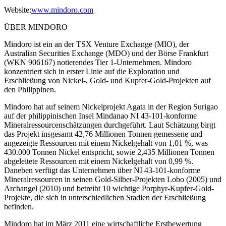
Website:
www.mindoro.com
ÜBER MINDORO
Mindoro ist ein an der TSX Venture Exchange (MIO), der
Australian Securities Exchange (MDO) und der Börse Frankfurt
(WKN 906167) notierendes Tier 1-Unternehmen. Mindoro
konzentriert sich in erster Linie auf die Exploration und
Erschließung von Nickel-, Gold- und Kupfer-Gold-Projekten auf
den Philippinen.
Mindoro hat auf seinem Nickelprojekt Agata in der Region Surigao
auf der philippinischen Insel Mindanao NI 43-101-konforme
Mineralressourcenschätzungen durchgeführt. Laut Schätzung birgt
das Projekt insgesamt 42,76 Millionen Tonnen gemessene und
angezeigte Ressourcen mit einem Nickelgehalt von 1,01 %, was
430.000 Tonnen Nickel entspricht, sowie 2,435 Millionen Tonnen
abgeleitete Ressourcen mit einem Nickelgehalt von 0,99 %.
Daneben verfügt das Unternehmen über NI 43-101-konforme
Mineralressourcen in seinen Gold-Silber-Projekten Lobo (2005) und
Archangel (2010) und betreibt 10 wichtige Porphyr-Kupfer-Gold-
Projekte, die sich in unterschiedlichen Stadien der Erschließung
befinden.
Mindoro hat im März 2011 eine wirtschaftliche Erstbewertung