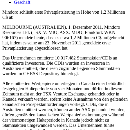
Geschäft
Mindoro schließt erste Privatplatzierung in Höhe von 1,2 Millionen
C$ ab
MELBOURNE (AUSTRALIEN), 1. Dezember 2011. Mindoro
Resources Ltd. (TSX-V: MIO; ASX: MDO; Frankfurt: WKN
906167) meldete heute, dass es etwa 1,2 Millionen C$ aufgebracht
hat, indem es seine am 23. November 2011 gemeldete erste
Privatplatzierung abgeschlossen hat.
Das Unternehmen emittierte 10.017.482 Stammaktien/CDIs an
qualifizierte Investoren. Die CDIs wurden an Investoren in
Australien emittiert; die diesen zugrunde liegenden Stammaktien
wurden im CHESS Depository hinterlegt.
Alle emittierten Wertpapiere unterliegen in Canada einer behördlich
festgelegten Halteperiode von vier Monaten und dürfen in diesem
Zeitraum nicht an der TSX Venture Exchange gehandelt oder in
Kanada verkauft werden, sofern keine Ausnahme von den geltenden
kanadischen Prospektanforderungen vorliegt. CDIs, die in
Australien emittiert werden, können an der ASX gehandelt werden,
dürfen gemäß den kanadischen Wertpapierbestimmungen während
der viermonatigen Halteperiode in Kanada jedoch nicht zu
Stammaktien umgewandelt werden. Das Unternehmen führte