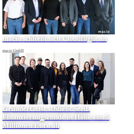
macio schließt sich Cloudflight an
macio GmbH
GründerGeist schließt Seed-
Finanzierungsrunde in Höhe von 5
Millionen Euro ab