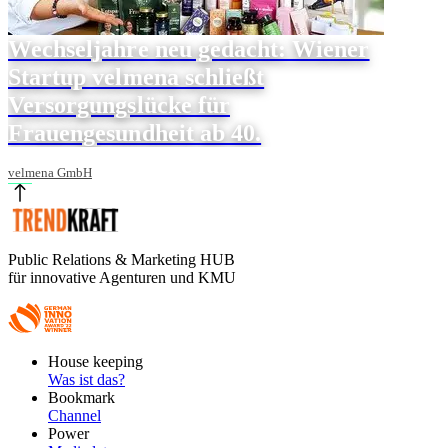
Wechseljahre neu gedacht: Wiener
Startup velmena schließt
Versorgungslücke für
Frauengesundheit ab 40.
velmena GmbH
Public Relations & Marketing HUB
für innovative Agenturen und KMU
Footer
House keeping
Main
Was ist das?
Bookmark
Channel
Power