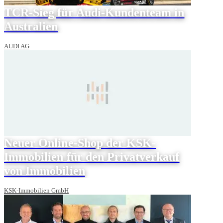
TCR-Sieg für Audi-Kundenteam in
Australien
AUDI AG
Neuer Online-Shop der KSK-
Immobilien für den Privatverkauf
von Immobilien
KSK-Immobilien GmbH