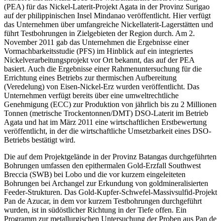
(PEA) für das Nickel-Laterit-Projekt Agata in der Provinz Surigao
auf der philippinischen Insel Mindanao veröffentlicht. Hier verfügt
das Unternehmen über umfangreiche Nickellaterit-Lagerstätten und
führt Testbohrungen in Zielgebieten der Region durch. Am 2.
November 2011 gab das Unternehmen die Ergebnisse einer
Vormachbarkeitsstudie (PFS) im Hinblick auf ein integriertes
Nickelverarbeitungsprojekt vor Ort bekannt, das auf der PEA
basiert. Auch die Ergebnisse einer Rahmenuntersuchung für die
Errichtung eines Betriebs zur thermischen Aufbereitung
(Veredelung) von Eisen-Nickel-Erz wurden veröffentlicht. Das
Unternehmen verfügt bereits über eine umweltrechtliche
Genehmigung (ECC) zur Produktion von jährlich bis zu 2 Millionen
Tonnen (metrische Trockentonnen/DMT) DSO-Laterit im Betrieb
Agata und hat im März 2011 eine wirtschaftlichen Erstbewertung
veröffentlicht, in der die wirtschaftliche Umsetzbarkeit eines DSO-
Betriebs bestätigt wird.
Die auf dem Projektgelände in der Provinz Batangas durchgeführten
Bohrungen umfassen den epithermalen Gold-Erzfall Southwest
Breccia (SWB) bei Lobo und die vor kurzem eingeleiteten
Bohrungen bei Archangel zur Erkundung von goldmineralisierten
Feeder-Strukturen. Das Gold-Kupfer-Schwefel-Massivsulfid-Projekt
Pan de Azucar, in dem vor kurzem Testbohrungen durchgeführt
wurden, ist in südöstlicher Richtung in der Tiefe offen. Ein
Programm zur metallurgischen Untersuchung der Proben aus Pan de