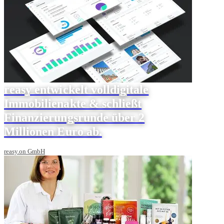
reasy entwickelt volldigitale
Immobilienakte & schließt
Finanzierungsrunde über 2
Millionen Euro ab.
reasy.on GmbH