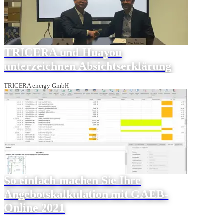
TRICERA und Huayou
unterzeichnen Absichtserklärung
TRICERA energy GmbH
So einfach machen Sie Ihre
Angebotskalkulation mit GAEB-
Online 2021