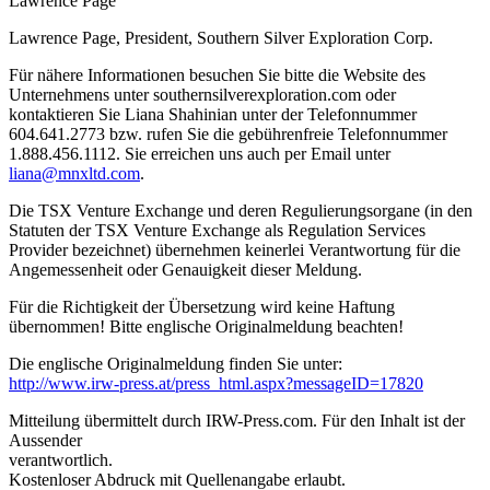
Lawrence Page”
Lawrence Page, President, Southern Silver Exploration Corp.
Für nähere Informationen besuchen Sie bitte die Website des
Unternehmens unter southernsilverexploration.com oder
kontaktieren Sie Liana Shahinian unter der Telefonnummer
604.641.2773 bzw. rufen Sie die gebührenfreie Telefonnummer
1.888.456.1112. Sie erreichen uns auch per Email unter
liana@mnxltd.com
.
Die TSX Venture Exchange und deren Regulierungsorgane (in den
Statuten der TSX Venture Exchange als Regulation Services
Provider bezeichnet) übernehmen keinerlei Verantwortung für die
Angemessenheit oder Genauigkeit dieser Meldung.
Für die Richtigkeit der Übersetzung wird keine Haftung
übernommen! Bitte englische Originalmeldung beachten!
Die englische Originalmeldung finden Sie unter:
http://www.irw-press.at/press_html.aspx?messageID=17820
Mitteilung übermittelt durch IRW-Press.com. Für den Inhalt ist der
Aussender
verantwortlich.
Kostenloser Abdruck mit Quellenangabe erlaubt.