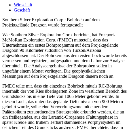
Wirtschaft
Geschäft
Southern Silver Exploration Corp.: Bohrloch auf dem
Projektgelände Dragoon wurde fertiggestellt
Wie Southern Silver Exploration Corp. berichtet, hat Freeport-
McMoRan Exploration Corp. (FMEC) mitgeteilt, dass das
Unternehmen ein erstes Bohrprogramm auf dem Projektgelände
Dragoon 90 Kilometer südöstlich von Tucson/Arizona
abgeschlossen hat. Der Bohrkern aus dem ersten Loch wurde bereits
vermessen und registriert, aufgespalten und dem Labor zur Analyse
übermittelt. Die Analyseergebnisse der Bohrproben sollen in
ungefähr einem Monat vorliegen. Die geophysikalischen
Messungen auf dem Projektgelände Dragoon dauern noch an.
FMEC teilte mit, dass ein einzelnes Bohrloch mittels RC-Bohrung
innerhalb der von Kies überlagerten Zone im westlichen Bereich des
Grundstücks bis in eine Tiefe von 1065 Meter gebohrt wurde. In
diesem Loch, das unter das geplante Tiefenniveau von 900 Metern
gebohrt wurde, sollte eine Verwerfungszone mit einer dem
Paläozoikum zuzuordnenden Stratigraphie erkundet werden, die an
ein freiliegendes, aus der Laramid-Orogenese (Faltungsphase in
später Kreide und frühem Tertiär) stammendes Porphyrsystem im
östlichen Teil des Grundstücks angrenzt. FMEC berichtete, dass in