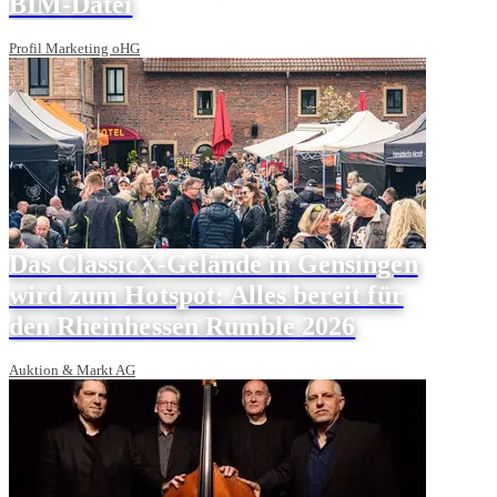
BIM-Datei
Profil Marketing oHG
Das ClassicX-Gelände in Gensingen
wird zum Hotspot: Alles bereit für
den Rheinhessen Rumble 2026
Auktion & Markt AG