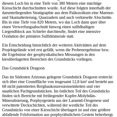
diesem Loch bis in eine Tiefe von 380 Metern eine mächtige
Kiesschicht durchschnitten wurde. Auf diese folgten innerhalb der
darunterliegenden Stratigraphie aus dem Paläozoikum eine Marmor-
und Skarnalterierung, Quarzadern und auch verkieselte Abschnitte.
Bis in eine Tiefe von 820 Metern, wo das Loch dann quer über
einen Verwerfungsabschnitt hinweg einen sulfidhaltigen
Liegendblock aus Schiefer durchteufte, findet eine intensive
Oxidation der primären Sulfidminerale statt.
Ein Entscheidung hinsichtlich der weiteren Aktivitäten auf dem
Projektgelände wird erst gefällt, wenn die Probenergebnisse bzw.
die Ergebnisse der geophysikalischen Messungen in den
kiesüberlagerten Bereichen des Grundstücks vorliegen.
Das Grundstück Dragoon
Das im Südosten Arizonas gelegene Grundstück Dragoon erstreckt
sich über eine Grundfläche von insgesamt 12,8 km² und besteht aus
68 nicht patentierten Bergbaukonzessionseinheiten und vier
staatlichen Pachtgrundstücken. Im östlichen Teil des Grundstücks
finden sich Bereiche mit freiliegender Kupfer-Molybdän-
Mineralisierung, Porphyrgestein aus der Laramid-Orogenese und
verwitterte Deckschichten, während der westliche Teil des
Grundstücks von einer Kiesschicht überlagert ist und eine größere
abfallende Felsformation aus porphyrähnlichem Gestein beherbergt.