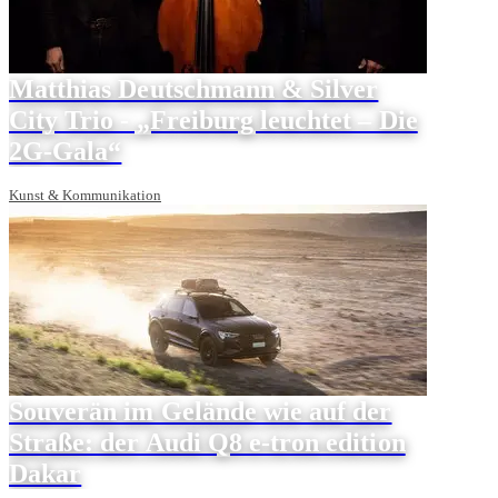
Matthias Deutschmann & Silver
City Trio - „Freiburg leuchtet – Die
2G-Gala“
Kunst & Kommunikation
Souverän im Gelände wie auf der
Straße: der Audi Q8 e-tron edition
Dakar