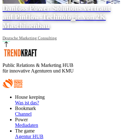
Danfoss Power Solutions vertraut
auf Pinflow-Technologie von 2K
Maschinenbau
Deutsche Marketing Consulting
Public Relations & Marketing HUB
für innovative Agenturen und KMU
Footer
House keeping
Main
Was ist das?
Bookmark
Channel
Power
Mediadaten
The game
Agentur HUB