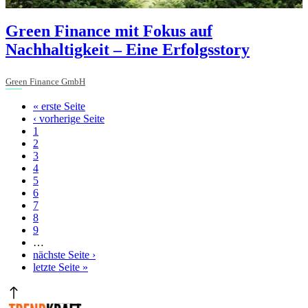
Green Finance mit Fokus auf
Nachhaltigkeit – Eine Erfolgsstory
Green Finance GmbH
Erste
« erste Seite
Seite
Vorherige
‹ vorherige Seite
Seitennummerierung
Seite
Seite
1
Seite
2
Seite
3
Aktuelle
4
Seite
Seite
5
Seite
6
Seite
7
Seite
8
Seite
9
…
Nächste
nächste Seite ›
Seite
Letzte
letzte Seite »
Seite