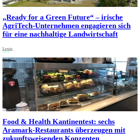
„Ready for a Green Future“ – irische
AgriTech-Unternehmen engagieren sich
für eine nachhaltige Landwirtschaft
Lewis
Food & Health Kantinentest: sechs
Aramark-Restaurants überzeugen mit
zukunftsweisenden Konzepten