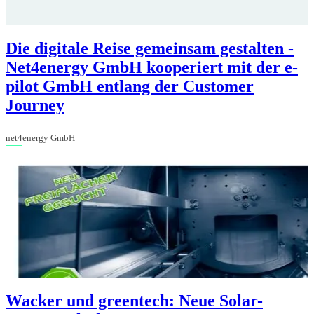
Die digitale Reise gemeinsam gestalten -
Net4energy GmbH kooperiert mit der e-
pilot GmbH entlang der Customer
Journey
net4energy GmbH
Wacker und greentech: Neue Solar-