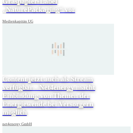
Graspapier-Label
„NaturePackaging“ vor
Medienkapitän UG
Content jetzt auch als Stream
verfügbar - Net4energy macht
Einbindung von Themen der
Energiewende bei Versorgern
möglich
net4energy GmbH