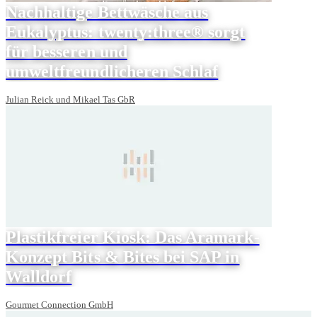
Nachhaltige Bettwäsche aus
Eukalyptus: twenty:three® sorgt
für besseren und
umweltfreundlicheren Schlaf
Julian Reick und Mikael Tas GbR
Plastikfreier Kiosk: Das Aramark-
Konzept Bits & Bites bei SAP in
Walldorf
Gourmet Connection GmbH