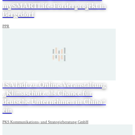
mySMARTLife-Förderprojekt in
Bergedorf
PPR
ISA lädt zu Online-Veranstaltung
„Klimaschutz als Chance für
deutsche Unternehmen in China“
ein
PKS Kommunikations- und Strategieberatung GmbH