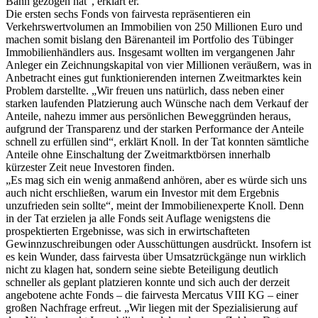
Bann gezogen hat“, erklärt er.
Die ersten sechs Fonds von fairvesta repräsentieren ein
Verkehrswertvolumen an Immobilien von 250 Millionen Euro und
machen somit bislang den Bärenanteil im Portfolio des Tübinger
Immobilienhändlers aus. Insgesamt wollten im vergangenen Jahr
Anleger ein Zeichnungskapital von vier Millionen veräußern, was in
Anbetracht eines gut funktionierenden internen Zweitmarktes kein
Problem darstellte. „Wir freuen uns natürlich, dass neben einer
starken laufenden Platzierung auch Wünsche nach dem Verkauf der
Anteile, nahezu immer aus persönlichen Beweggründen heraus,
aufgrund der Transparenz und der starken Performance der Anteile
schnell zu erfüllen sind“, erklärt Knoll. In der Tat konnten sämtliche
Anteile ohne Einschaltung der Zweitmarktbörsen innerhalb
kürzester Zeit neue Investoren finden.
„Es mag sich ein wenig anmaßend anhören, aber es würde sich uns
auch nicht erschließen, warum ein Investor mit dem Ergebnis
unzufrieden sein sollte“, meint der Immobilienexperte Knoll. Denn
in der Tat erzielen ja alle Fonds seit Auflage wenigstens die
prospektierten Ergebnisse, was sich in erwirtschafteten
Gewinnzuschreibungen oder Ausschüttungen ausdrückt. Insofern ist
es kein Wunder, dass fairvesta über Umsatzrückgänge nun wirklich
nicht zu klagen hat, sondern seine siebte Beteiligung deutlich
schneller als geplant platzieren konnte und sich auch der derzeit
angebotene achte Fonds – die fairvesta Mercatus VIII KG – einer
großen Nachfrage erfreut. „Wir liegen mit der Spezialisierung auf