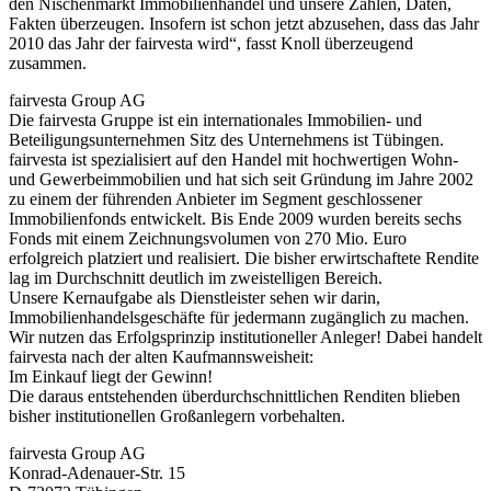
den Nischenmarkt Immobilienhandel und unsere Zahlen, Daten,
Fakten überzeugen. Insofern ist schon jetzt abzusehen, dass das Jahr
2010 das Jahr der fairvesta wird“, fasst Knoll überzeugend
zusammen.
fairvesta Group AG
Die fairvesta Gruppe ist ein internationales Immobilien- und
Beteiligungsunternehmen Sitz des Unternehmens ist Tübingen.
fairvesta ist spezialisiert auf den Handel mit hochwertigen Wohn-
und Gewerbeimmobilien und hat sich seit Gründung im Jahre 2002
zu einem der führenden Anbieter im Segment geschlossener
Immobilienfonds entwickelt. Bis Ende 2009 wurden bereits sechs
Fonds mit einem Zeichnungsvolumen von 270 Mio. Euro
erfolgreich platziert und realisiert. Die bisher erwirtschaftete Rendite
lag im Durchschnitt deutlich im zweistelligen Bereich.
Unsere Kernaufgabe als Dienstleister sehen wir darin,
Immobilienhandelsgeschäfte für jedermann zugänglich zu machen.
Wir nutzen das Erfolgsprinzip institutioneller Anleger! Dabei handelt
fairvesta nach der alten Kaufmannsweisheit:
Im Einkauf liegt der Gewinn!
Die daraus entstehenden überdurchschnittlichen Renditen blieben
bisher institutionellen Großanlegern vorbehalten.
fairvesta Group AG
Konrad-Adenauer-Str. 15