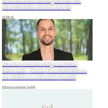
Betriebsratswahl Ingolstadt: IG
Metall bleibt stärkste Kraft
AUDI AG
Markus Scheibe folgt auf Olaf
Behrendt - Neuer Geschäftsführer
der Effizienzschmiede GmbH
Effizienzschmiede GmbH