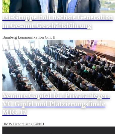
csi-Gruppe holt nächste Generation
in Gesamt-Geschäftsführung
Bamberg kommunikation GmbH
Venture Capital für Privatanleger:
VC Gipfel und Platzierungsfinale
MIG 17
HMW Fundraising GmbH