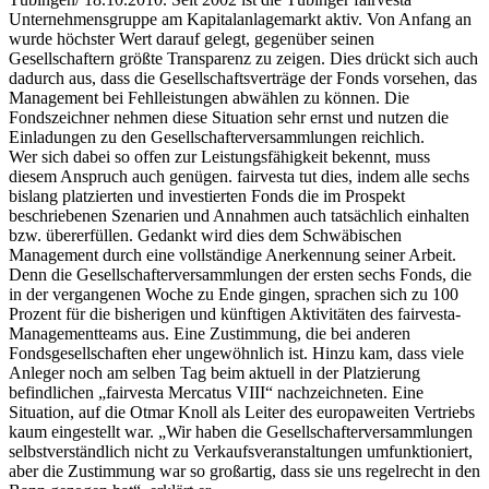
Unternehmensgruppe am Kapitalanlagemarkt aktiv. Von Anfang an
wurde höchster Wert darauf gelegt, gegenüber seinen
Gesellschaftern größte Transparenz zu zeigen. Dies drückt sich auch
dadurch aus, dass die Gesellschaftsverträge der Fonds vorsehen, das
Management bei Fehlleistungen abwählen zu können. Die
Fondszeichner nehmen diese Situation sehr ernst und nutzen die
Einladungen zu den Gesellschafterversammlungen reichlich.
Wer sich dabei so offen zur Leistungsfähigkeit bekennt, muss
diesem Anspruch auch genügen. fairvesta tut dies, indem alle sechs
bislang platzierten und investierten Fonds die im Prospekt
beschriebenen Szenarien und Annahmen auch tatsächlich einhalten
bzw. übererfüllen. Gedankt wird dies dem Schwäbischen
Management durch eine vollständige Anerkennung seiner Arbeit.
Denn die Gesellschafterversammlungen der ersten sechs Fonds, die
in der vergangenen Woche zu Ende gingen, sprachen sich zu 100
Prozent für die bisherigen und künftigen Aktivitäten des fairvesta-
Managementteams aus. Eine Zustimmung, die bei anderen
Fondsgesellschaften eher ungewöhnlich ist. Hinzu kam, dass viele
Anleger noch am selben Tag beim aktuell in der Platzierung
befindlichen „fairvesta Mercatus VIII“ nachzeichneten. Eine
Situation, auf die Otmar Knoll als Leiter des europaweiten Vertriebs
kaum eingestellt war. „Wir haben die Gesellschafterversammlungen
selbstverständlich nicht zu Verkaufsveranstaltungen umfunktioniert,
aber die Zustimmung war so großartig, dass sie uns regelrecht in den