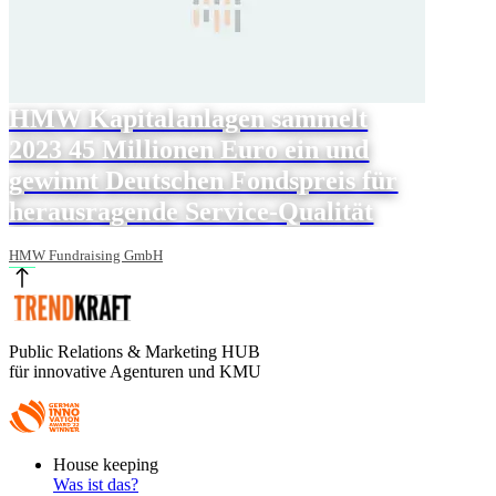
HMW Kapitalanlagen sammelt
2023 45 Millionen Euro ein und
gewinnt Deutschen Fondspreis für
herausragende Service-Qualität
HMW Fundraising GmbH
Public Relations & Marketing HUB
für innovative Agenturen und KMU
Footer
House keeping
Main
Was ist das?