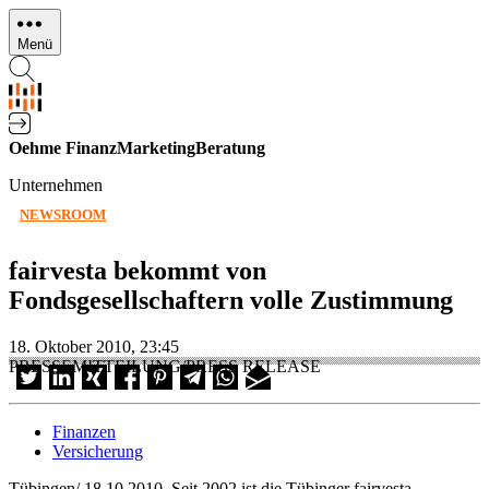
Direkt
zum
Menü
Inhalt
Oehme FinanzMarketingBeratung
Unternehmen
NEWSROOM
fairvesta bekommt von
Fondsgesellschaftern volle Zustimmung
18. Oktober 2010, 23:45
PRESSEMITTEILUNG/PRESS RELEASE
Finanzen
Versicherung
Tübingen/ 18.10.2010. Seit 2002 ist die Tübinger fairvesta