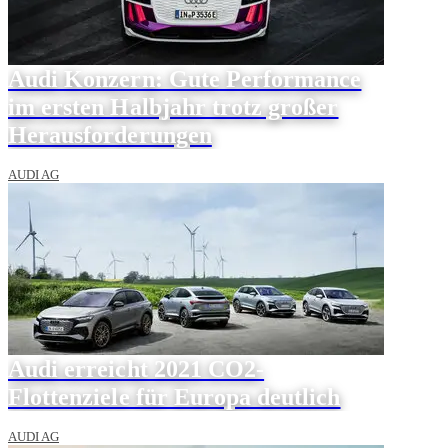
Audi Konzern: Gute Performance
im ersten Halbjahr trotz großer
Herausforderungen
AUDI AG
Audi erreicht 2021 CO2-
Flottenziele für Europa deutlich
AUDI AG