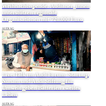
Weihnachtsspende: Audianer_innen
unterstützen regionale
Organisationen mit 720.000 Euro
AUDI AG
Live-Talk im Audi Forum: Start-up
Nunam und Audi Stiftung für
Umwelt geben Batterien zweites
Leben
AUDI AG