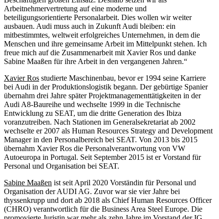
Arbeitnehmervertretung auf eine moderne und
beteiligungsorientierte Personalarbeit. Dies wollen wir weiter
ausbauen. Audi muss auch in Zukunft Audi bleiben: ein
mitbestimmtes, weltweit erfolgreiches Unternehmen, in dem die
Menschen und ihre gemeinsame Arbeit im Mittelpunkt stehen. Ich
freue mich auf die Zusammenarbeit mit Xavier Ros und danke
Sabine Maaßen für ihre Arbeit in den vergangenen Jahren.“
Xavier Ros
studierte Maschinenbau, bevor er 1994 seine Karriere
bei Audi in der Produktionslogistik begann. Der gebürtige Spanier
übernahm drei Jahre später Projektmanagementtätigkeiten in der
Audi A8-Baureihe und wechselte 1999 in die Technische
Entwicklung zu SEAT, um die dritte Generation des Ibiza
voranzutreiben. Nach Stationen im Generalsekretariat ab 2002
wechselte er 2007 als Human Resources Strategy and Development
Manager in den Personalbereich bei SEAT. Von 2013 bis 2015
übernahm Xavier Ros die Personalverantwortung von VW
Autoeuropa in Portugal. Seit September 2015 ist er Vorstand für
Personal und Organisation bei SEAT.
Sabine Maaßen
ist seit April 2020 Vorständin für Personal und
Organisation der AUDI AG. Zuvor war sie vier Jahre bei
thyssenkrupp und dort ab 2018 als Chief Human Resources Officer
(CHRO) verantwortlich für die Business Area Steel Europe. Die
promovierte Juristin war mehr als zehn Jahre im Vorstand der IG