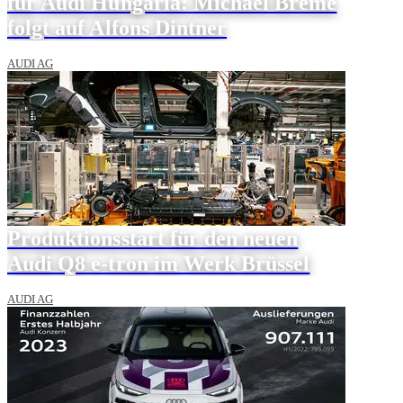
für Audi Hungaria: Michael Breme
folgt auf Alfons Dintner
AUDI AG
Produktionsstart für den neuen
Audi Q8 e-tron im Werk Brüssel
AUDI AG