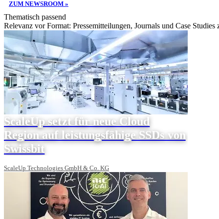
ZUM NEWSROOM »
Thematisch passend
Relevanz vor Format: Pressemitteilungen, Journals und Case Studies
ScaleUp setzt für neue Cloud
Region auf leistungsfähige SSDs von
Swissbit
ScaleUp Technologies GmbH & Co. KG