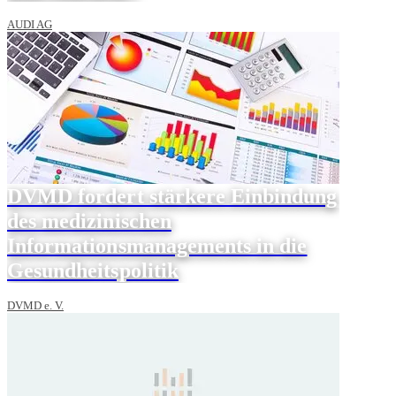
AUDI AG
DVMD fordert stärkere Einbindung
des medizinischen
Informationsmanagements in die
Gesundheitspolitik
DVMD e. V.