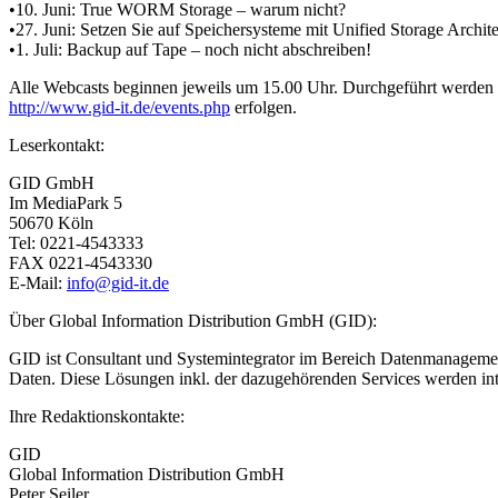
•10. Juni: True WORM Storage – warum nicht?
•27. Juni: Setzen Sie auf Speichersysteme mit Unified Storage Archit
•1. Juli: Backup auf Tape – noch nicht abschreiben!
Alle Webcasts beginnen jeweils um 15.00 Uhr. Durchgeführt werden s
http://www.gid-it.de/events.php
erfolgen.
Leserkontakt:
GID GmbH
Im MediaPark 5
50670 Köln
Tel: 0221-4543333
FAX 0221-4543330
E-Mail:
info@gid-it.de
Über Global Information Distribution GmbH (GID):
GID ist Consultant und Systemintegrator im Bereich Datenmanagemen
Daten. Diese Lösungen inkl. der dazugehörenden Services werden int
Ihre Redaktionskontakte:
GID
Global Information Distribution GmbH
Peter Seiler