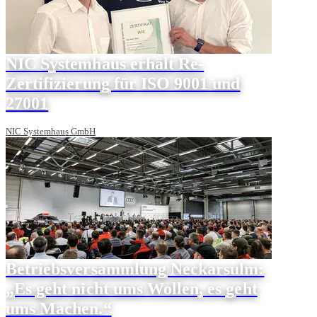
NIC Systemhaus erhält Re-
Zertifizierung für ISO 9001 und
27001
NIC Systemhaus GmbH
Betriebsversammlung Neckarsulm:
„Es geht nicht ums Wollen, es geht
ums Machen.“