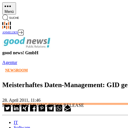
Direkt
zum
Menü
Inhalt
SUCHE
ANMELDEN
good news! GmbH
Agentur
NEWSROOM
Meisterhaftes Daten-Management: GID geht
28. April 2011, 11:46
PRESSEMITTEILUNG/PRESS RELEASE
IT
Software