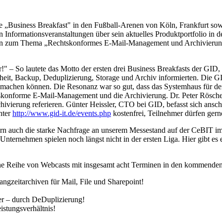
e „Business Breakfast" in den Fußball-Arenen von Köln, Frankfurt sow
n Informationsveranstaltungen über sein aktuelles Produktportfolio in
 Köln zum Thema „Rechtskonformes E-Mail-Management und Archivierun
er!" – So lautete das Motto der ersten drei Business Breakfasts der GI
rheit, Backup, Deduplizierung, Storage und Archiv informierten. Die G
er machen können. Die Resonanz war so gut, dass das Systemhaus für d
htskonforme E-Mail-Management und die Archivierung. Dr. Peter Rösch
ivierung referieren. Günter Heissler, CTO bei GID, befasst sich ans
nter
http://www.gid-it.de/events.php
kostenfrei, Teilnehmer dürfen gern
rn auch die starke Nachfrage an unserem Messestand auf der CeBIT im 
Unternehmen spielen noch längst nicht in der ersten Liga. Hier gibt es
ne Reihe von Webcasts mit insgesamt acht Terminen in den kommenden 
ngzeitarchiven für Mail, File und Sharepoint!
ter – durch DeDuplizierung!
istungsverhältnis!