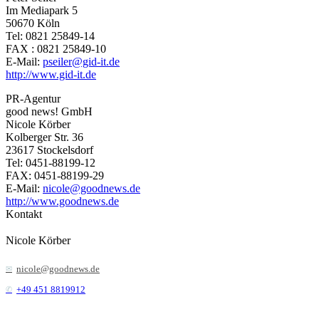
Im Mediapark 5
50670 Köln
Tel: 0821 25849-14
FAX : 0821 25849-10
E-Mail:
pseiler@gid-it.de
http://www.gid-it.de
PR-Agentur
good news! GmbH
Nicole Körber
Kolberger Str. 36
23617 Stockelsdorf
Tel: 0451-88199-12
FAX: 0451-88199-29
E-Mail:
nicole@goodnews.de
http://www.goodnews.de
Kontakt
Nicole Körber
nicole@goodnews.de
+49 451 8819912