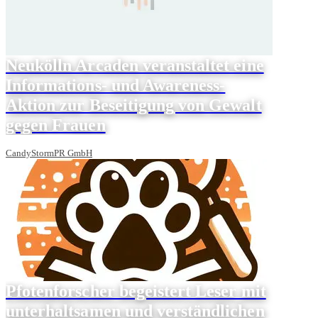
Neukölln Arcaden veranstaltet eine
Informations- und Awareness-
Aktion zur Beseitigung von Gewalt
gegen Frauen
CandyStormPR GmbH
Pfotenforscher begeistert Leser mit
unterhaltsamen und verständlichen