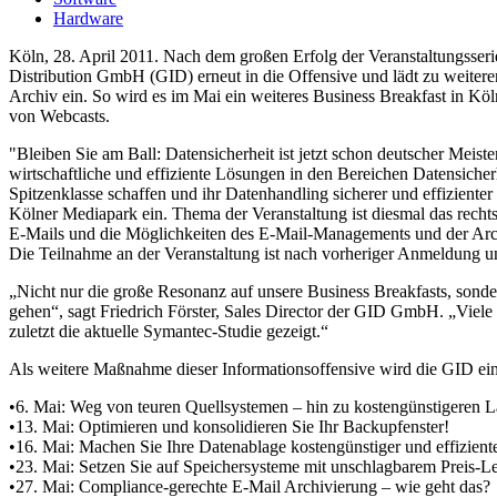
Hardware
Köln, 28. April 2011. Nach dem großen Erfolg der Veranstaltungsseri
Distribution GmbH (GID) erneut in die Offensive und lädt zu weitere
Archiv ein. So wird es im Mai ein weiteres Business Breakfast in
von Webcasts.
"Bleiben Sie am Ball: Datensicherheit ist jetzt schon deutscher Meist
wirtschaftliche und effiziente Lösungen in den Bereichen Datensiche
Spitzenklasse schaffen und ihr Datenhandling sicherer und effizient
Kölner Mediapark ein. Thema der Veranstaltung ist diesmal das rec
E-Mails und die Möglichkeiten des E-Mail-Managements und der Arch
Die Teilnahme an der Veranstaltung ist nach vorheriger Anmeldung u
„Nicht nur die große Resonanz auf unsere Business Breakfasts, sonde
gehen“, sagt Friedrich Förster, Sales Director der GID GmbH. „Viele 
zuletzt die aktuelle Symantec-Studie gezeigt.“
Als weitere Maßnahme dieser Informationsoffensive wird die GID ei
•6. Mai: Weg von teuren Quellsystemen – hin zu kostengünstigeren La
•13. Mai: Optimieren und konsolidieren Sie Ihr Backupfenster!
•16. Mai: Machen Sie Ihre Datenablage kostengünstiger und effizien
•23. Mai: Setzen Sie auf Speichersysteme mit unschlagbarem Preis-Le
•27. Mai: Compliance-gerechte E-Mail Archivierung – wie geht das?