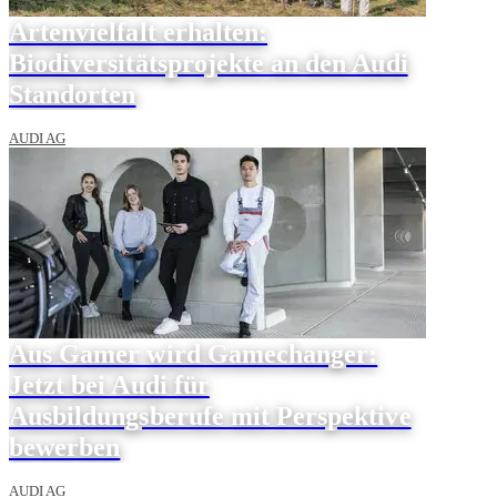
Artenvielfalt erhalten:
Biodiversitätsprojekte an den Audi
Standorten
AUDI AG
Aus Gamer wird Gamechanger:
Jetzt bei Audi für
Ausbildungsberufe mit Perspektive
bewerben
AUDI AG