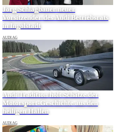
Jörg Schlagbauer neuer
Vorsitzender des Audi Betriebsrats
in Ingolstadt
AUDI AG
Audi Tradition holt Schätze der
Motorsport-Geschichte aus den
heiligen Hallen
AUDI AG