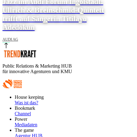
Jazz im Audi Forum Ingolstadt:
Ullrich & Breinschmid-Quintett
trifft auf Sängerin Titilayo
Adedokun
AUDI AG
Public Relations & Marketing HUB
für innovative Agenturen und KMU
Footer
House keeping
Main
Was ist das?
Bookmark
Channel
Power
Mediadaten
The game
Agentur HUB