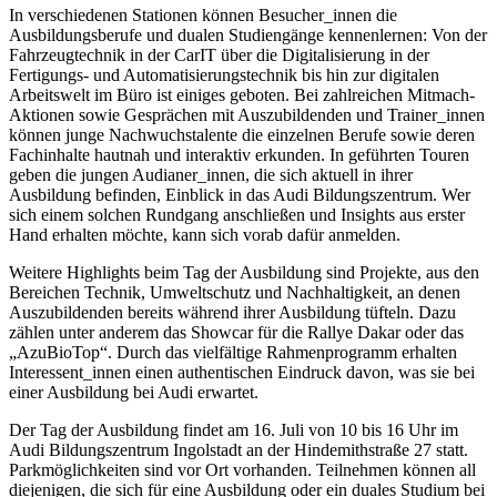
In verschiedenen Stationen können Besucher_innen die
Ausbildungsberufe und dualen Studiengänge kennenlernen: Von der
Fahrzeugtechnik in der CarIT über die Digitalisierung in der
Fertigungs- und Automatisierungstechnik bis hin zur digitalen
Arbeitswelt im Büro ist einiges geboten. Bei zahlreichen Mitmach-
Aktionen sowie Gesprächen mit Auszubildenden und Trainer_innen
können junge Nachwuchstalente die einzelnen Berufe sowie deren
Fachinhalte hautnah und interaktiv erkunden. In geführten Touren
geben die jungen Audianer_innen, die sich aktuell in ihrer
Ausbildung befinden, Einblick in das Audi Bildungszentrum. Wer
sich einem solchen Rundgang anschließen und Insights aus erster
Hand erhalten möchte, kann sich vorab dafür anmelden.
Weitere Highlights beim Tag der Ausbildung sind Projekte, aus den
Bereichen Technik, Umweltschutz und Nachhaltigkeit, an denen
Auszubildenden bereits während ihrer Ausbildung tüfteln. Dazu
zählen unter anderem das Showcar für die Rallye Dakar oder das
„AzuBioTop“. Durch das vielfältige Rahmenprogramm erhalten
Interessent_innen einen authentischen Eindruck davon, was sie bei
einer Ausbildung bei Audi erwartet.
Der Tag der Ausbildung findet am 16. Juli von 10 bis 16 Uhr im
Audi Bildungszentrum Ingolstadt an der Hindemithstraße 27 statt.
Parkmöglichkeiten sind vor Ort vorhanden. Teilnehmen können all
diejenigen, die sich für eine Ausbildung oder ein duales Studium bei