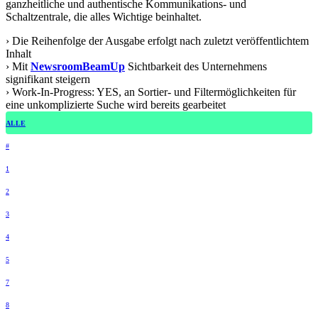
ganzheitliche und authentische Kommunikations- und
Schaltzentrale, die alles Wichtige beinhaltet.
› Die Reihenfolge der Ausgabe erfolgt nach zuletzt veröffentlichtem
Inhalt
› Mit
NewsroomBeamUp
Sichtbarkeit des Unternehmens
signifikant steigern
› Work-In-Progress: YES, an Sortier- und Filtermöglichkeiten für
eine unkomplizierte Suche wird bereits gearbeitet
ALLE
#
1
2
3
4
5
7
8