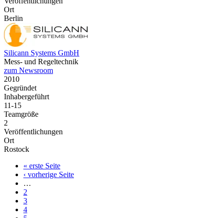
Veröffentlichungen
Ort
Berlin
Silicann Systems GmbH
Mess- und Regeltechnik
zum Newsroom
2010
Gegründet
Inhabergeführt
11-15
Teamgröße
2
Veröffentlichungen
Ort
Rostock
Erste
« erste Seite
Seite
Vorherige
‹ vorherige Seite
Seitennummerierung
Seite
…
Seite
2
Seite
3
Seite
4