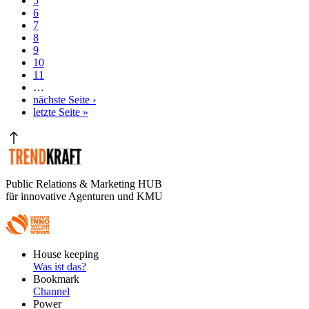
Seite
5
Aktuelle
6
Seite
Seite
7
Seite
8
Seite
9
Seite
10
Seite
11
…
Nächste
nächste Seite ›
Seite
Letzte
letzte Seite »
Seite
Public Relations & Marketing HUB
für innovative Agenturen und KMU
Footer
House keeping
Main
Was ist das?
Bookmark
Channel
Power