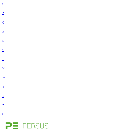
O
P
Q
R
S
T
U
V
W
X
Y
Z
²