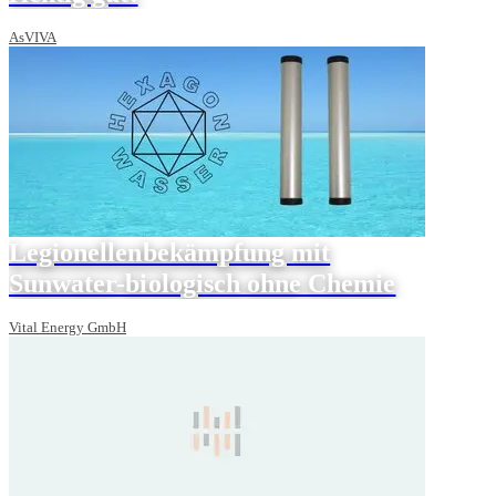
AsVIVA
Legionellenbekämpfung mit
Sunwater-biologisch ohne Chemie
Vital Energy GmbH