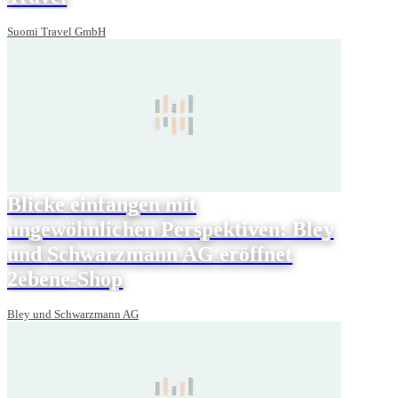
Suomi Travel GmbH
Blicke einfangen mit
ungewöhnlichen Perspektiven: Bley
und Schwarzmann AG eröffnet
2ebene-Shop
Bley und Schwarzmann AG