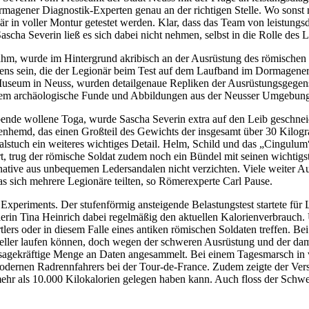
agener Diagnostik-Experten genau an der richtigen Stelle. Wo sonst n
onär in voller Montur getestet werden. Klar, dass das Team von leistun
scha Severin ließ es sich dabei nicht nehmen, selbst in die Rolle des 
m, wurde im Hintergrund akribisch an der Ausrüstung des römischen Sol
ns sein, die der Legionär beim Test auf dem Laufband im Dormagener T
seum in Neuss, wurden detailgenaue Repliken der Ausrüstungsgegenst
nderem archäologische Funde und Abbildungen aus der Neusser Umgebun
bende wollene Toga, wurde Sascha Severin extra auf den Leib geschne
tenhemd, das einen Großteil des Gewichts der insgesamt über 30 Kil
alstuch ein weiteres wichtiges Detail. Helm, Schild und das „Cingulum
trug der römische Soldat zudem noch ein Bündel mit seinen wichtigste
native aus unbequemen Ledersandalen nicht verzichten. Viele weiter A
s sich mehrere Legionäre teilten, so Römerexperte Carl Pause.
 Experiments. Der stufenförmig ansteigende Belastungstest startete fü
lerin Tina Heinrich dabei regelmäßig den aktuellen Kalorienverbrauch. 
tlers oder in diesem Falle eines antiken römischen Soldaten treffen. B
chneller laufen können, doch wegen der schweren Ausrüstung und der dam
ussagekräftige Menge an Daten angesammelt. Bei einem Tagesmarsch in 
odernen Radrennfahrers bei der Tour-de-France. Zudem zeigte der Ver
 mehr als 10.000 Kilokalorien gelegen haben kann. Auch floss der Sch