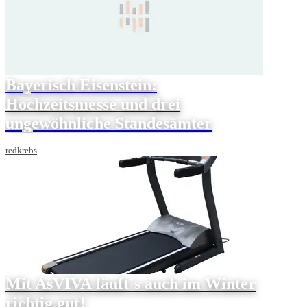
Bayerisch Eisenstein:
Hochzeitsmesse und drei
ungewöhnliche Standesämter
redkrebs
Mit AsVIVA läuft´s auch im Winter
richtig gut!