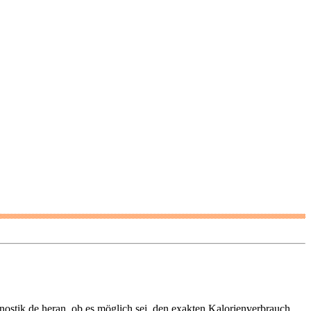
nostik.de heran, ob es möglich sei, den exakten Kalorienverbrauch