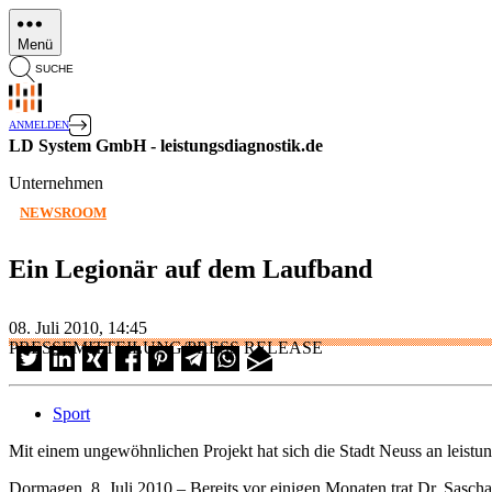
Direkt
zum
Menü
Inhalt
SUCHE
ANMELDEN
LD System GmbH - leistungsdiagnostik.de
Unternehmen
NEWSROOM
Ein Legionär auf dem Laufband
08. Juli 2010, 14:45
PRESSEMITTEILUNG/PRESS RELEASE
Sport
Mit einem ungewöhnlichen Projekt hat sich die Stadt Neuss an leistu
Dormagen, 8. Juli 2010 – Bereits vor einigen Monaten trat Dr. Sascha