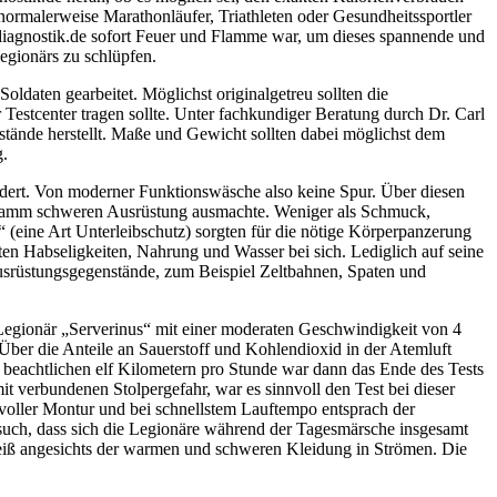
ormalerweise Marathonläufer, Triathleten oder Gesundheitssportler
gsdiagnostik.de sofort Feuer und Flamme war, um dieses spannende und
Legionärs zu schlüpfen.
daten gearbeitet. Möglichst originalgetreu sollten die
estcenter tragen sollte. Unter fachkundiger Beratung durch Dr. Carl
ände herstellt. Maße und Gewicht sollten dabei möglichst dem
g.
idert. Von moderner Funktionswäsche also keine Spur. Über diesen
ogramm schweren Ausrüstung ausmachte. Weniger als Schmuck,
“ (eine Art Unterleibschutz) sorgten für die nötige Körperpanzerung
n Habseligkeiten, Nahrung und Wasser bei sich. Lediglich auf seine
usrüstungsgegenstände, zum Beispiel Zeltbahnen, Spaten und
r Legionär „Serverinus“ mit einer moderaten Geschwindigkeit von 4
Über die Anteile an Sauerstoff und Kohlendioxid in der Atemluft
ei beachtlichen elf Kilometern pro Stunde war dann das Ende des Tests
it verbundenen Stolpergefahr, war es sinnvoll den Test bei dieser
voller Montur und bei schnellstem Lauftempo entsprach der
such, dass sich die Legionäre während der Tagesmärsche insgesamt
weiß angesichts der warmen und schweren Kleidung in Strömen. Die