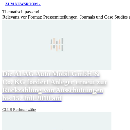
ZUM NEWSROOM »
Thematisch passend
Relevanz vor Format: Pressemitteilungen, Journals und Case Studies
Die ALAG Auto Mobil GmbH &
Co. KG fordert Anleger erneut zur
Rückzahlung von Ausschüttungen
bis 15. Juli 2010 auf
CLLB Rechtsanwälte