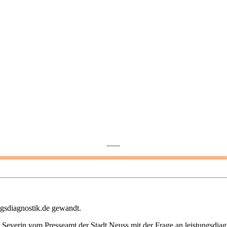
ngsdiagnostik.de gewandt.
 Severin vom Presseamt der Stadt Neuss mit der Frage an leistungsdiag