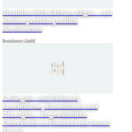
Triathlon-WM 2010 im Allgäu – mit
Andasa perfekt sportlich
durchstarten
Bestsidestory GmbH
Gefängnis- und Zelthotel,
Leuchttürme, Baumhäuser und
Glas-Iglus – Ungewöhnliche
Unterkünfte in Finnland mit Suomi
Travel