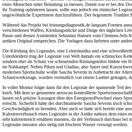
eines Menschen unter Belastung zu messen. Damit war er bei den Dorm
ihr Training optimieren lassen, sollte nun jedoch ein römischer Legi
ungewöhnliche Experiment durchzuführen. Der begeisterte Triathlet Sa
Während das Projekt bei leistungsdiagnostik.de langsam Formen annah
verschiedenen Waffen, Kleidungsstücke und Dinge des täglichen Lebe
Pause und dessen Assistenten Sebastian Hansen vom Clemens-Sels-Mu
antiken Original entsprechen. Die Vorlagen dazu lieferten unter a
Die Kleidung des Legionärs, eine Leinentunika und eine schweißtrei
Unterkleidern trug der Legionär von Welt damals ein schmuckes Ket
sondern eher als Schutz vor scheuernden Rüstungsteilen bildete ein H
im Nahkampf. Neben Pilum und Gladius, also Speer und Kurzschwert, 
modernen Sportschuhe wollte Sascha Severin in Anbetracht der Alter
Schanzwerkzeuge, wurden vermutlich von einem Lasttier getragen, da
In voller Montur folgte dann für den Legionär der spannende Teil des
km/h. Mit dem so genannten aeroscan kontrollierte Sportwissenschaft
lassen sich präzise Aussagen über den Energiestoffwechsel eines Spor
erreicht. Sicherlich hätte der durchtrainierte Sascha Severin noch s
Geschwindigkeit zu beenden. Aber auch so hatte sich bereits eine a
Kalorienverbrauch eines Legionärs in der Antike nahezu dem eines m
sehr kalorienreich ernähren mussten, da der Verbrauch durchaus bei
Legionäre mussten also stetig mit frischem Wasser versorgt werden.