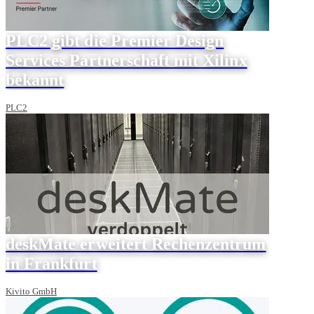
PLC2 gibt die Premier Design
Services Partnerschaft mit Xilinx
bekannt
PLC2
deskMate erweitert Rechenzentrum
in Frankfurt
Kivito GmbH