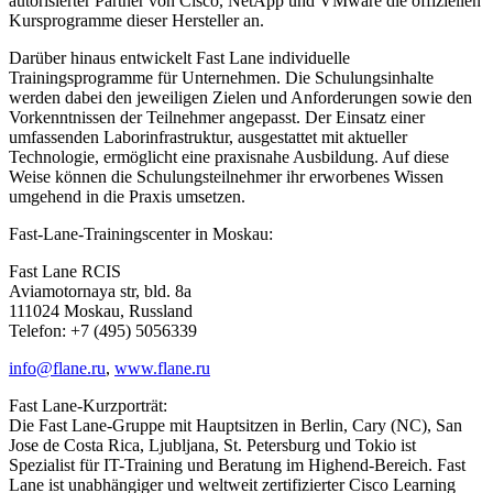
autorisierter Partner von Cisco, NetApp und VMware die offiziellen
Kursprogramme dieser Hersteller an.
Darüber hinaus entwickelt Fast Lane individuelle
Trainingsprogramme für Unternehmen. Die Schulungsinhalte
werden dabei den jeweiligen Zielen und Anforderungen sowie den
Vorkenntnissen der Teilnehmer angepasst. Der Einsatz einer
umfassenden Laborinfrastruktur, ausgestattet mit aktueller
Technologie, ermöglicht eine praxisnahe Ausbildung. Auf diese
Weise können die Schulungsteilnehmer ihr erworbenes Wissen
umgehend in die Praxis umsetzen.
Fast-Lane-Trainingscenter in Moskau:
Fast Lane RCIS
Aviamotornaya str, bld. 8a
111024 Moskau, Russland
Telefon: +7 (495) 5056339
info@flane.ru
,
www.flane.ru
Fast Lane-Kurzporträt:
Die Fast Lane-Gruppe mit Hauptsitzen in Berlin, Cary (NC), San
Jose de Costa Rica, Ljubljana, St. Petersburg und Tokio ist
Spezialist für IT-Training und Beratung im Highend-Bereich. Fast
Lane ist unabhängiger und weltweit zertifizierter Cisco Learning