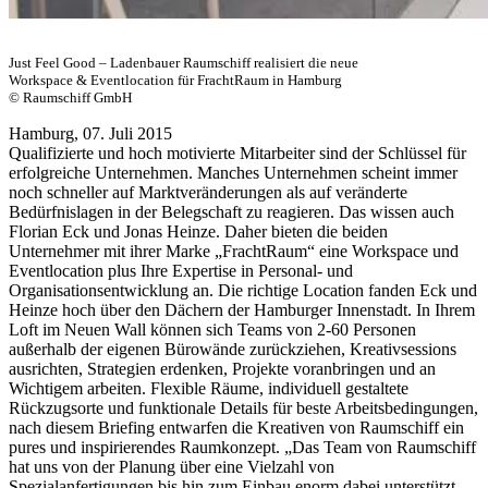
Just Feel Good – Ladenbauer Raumschiff realisiert die neue
Workspace & Eventlocation für FrachtRaum in Hamburg
© Raumschiff GmbH
Hamburg, 07. Juli 2015
Qualifizierte und hoch motivierte Mitarbeiter sind der Schlüssel für
erfolgreiche Unternehmen. Manches Unternehmen scheint immer
noch schneller auf Marktveränderungen als auf veränderte
Bedürfnislagen in der Belegschaft zu reagieren. Das wissen auch
Florian Eck und Jonas Heinze. Daher bieten die beiden
Unternehmer mit ihrer Marke „FrachtRaum“ eine Workspace und
Eventlocation plus Ihre Expertise in Personal- und
Organisationsentwicklung an. Die richtige Location fanden Eck und
Heinze hoch über den Dächern der Hamburger Innenstadt. In Ihrem
Loft im Neuen Wall können sich Teams von 2-60 Personen
außerhalb der eigenen Bürowände zurückziehen, Kreativsessions
ausrichten, Strategien erdenken, Projekte voranbringen und an
Wichtigem arbeiten. Flexible Räume, individuell gestaltete
Rückzugsorte und funktionale Details für beste Arbeitsbedingungen,
nach diesem Briefing entwarfen die Kreativen von Raumschiff ein
pures und inspirierendes Raumkonzept. „Das Team von Raumschiff
hat uns von der Planung über eine Vielzahl von
Spezialanfertigungen bis hin zum Einbau enorm dabei unterstützt,