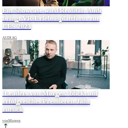
Ein Showcase wird Realität: Audi
bringt VR-Erlebnisplattform zur
CES 2023
AUDI AG
'Leaders von Morgen' blickt auf
erfolgreiches Premieren-Jahr
zurück
vonMorgen