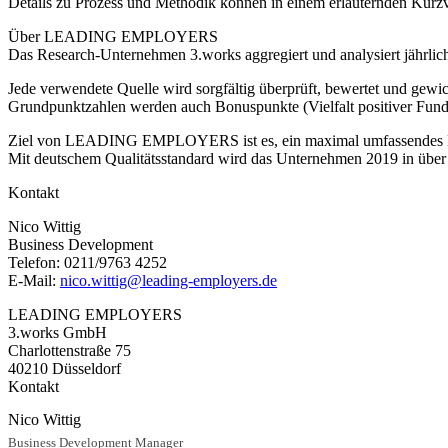
Details zu Prozess und Methodik können in einem erläuternden Kurz
Über LEADING EMPLOYERS
Das Research-Unternehmen 3.works aggregiert und analysiert jährlic
Jede verwendete Quelle wird sorgfältig überprüft, bewertet und gewic
Grundpunktzahlen werden auch Bonuspunkte (Vielfalt positiver Fund
Ziel von LEADING EMPLOYERS ist es, ein maximal umfassendes Bild d
Mit deutschem Qualitätsstandard wird das Unternehmen 2019 in über 1
Kontakt
Nico Wittig
Business Development
Telefon: 0211/9763 4252
E-Mail:
nico.wittig@leading-employers.de
LEADING EMPLOYERS
3.works GmbH
Charlottenstraße 75
40210 Düsseldorf
Kontakt
Nico Wittig
Business Development Manager