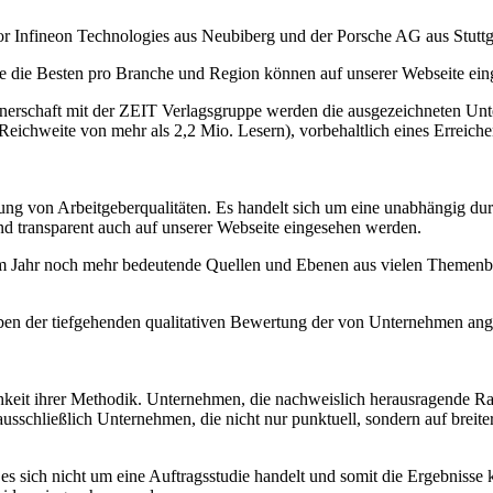
r Infineon Technologies aus Neubiberg und der Porsche AG aus Stuttg
 Besten pro Branche und Region können auf unserer Webseite ein
rtnerschaft mit der ZEIT Verlagsgruppe werden die ausgezeichnet
eichweite von mehr als 2,2 Mio. Lesern), vorbehaltlich eines Erreich
von Arbeitgeberqualitäten. Es handelt sich um eine unabhängig durc
nd transparent auch auf unserer Webseite eingesehen werden.
sem Jahr noch mehr bedeutende Quellen und Ebenen aus vielen Themenbe
n der tiefgehenden qualitativen Bewertung der von Unternehmen angeb
 ihrer Methodik. Unternehmen, die nachweislich herausragende Rahm
schließlich Unternehmen, die nicht nur punktuell, sondern auf breiter
es sich nicht um eine Auftragsstudie handelt und somit die Ergebnisse