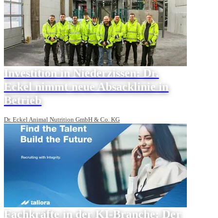
Investition in Niederzissen: Dr.
Eckel nimmt neue Absacklinie in
Betrieb
Dr. Eckel Animal Nutrition GmbH & Co. KG
Fachkräfte in der KI-Branche: Der