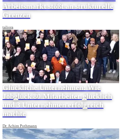
Arbeitsmarkt stößt an strukturelle
Grenzen
taliora
Glückliche Unternehmen: Wie
Jobglück 80 Mitarbeiter glücklich
und 3 Unternehmen erfolgreich
machte
Dr. Achim Pothmann