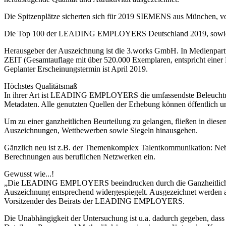
Die Spitzenplätze sicherten sich für 2019 SIEMENS aus München, vo
Die Top 100 der LEADING EMPLOYERS Deutschland 2019, sowie die
Herausgeber der Auszeichnung ist die 3.works GmbH. In Medienpa
ZEIT (Gesamtauflage mit über 520.000 Exemplaren, entspricht einer R
Geplanter Erscheinungstermin ist April 2019.
Höchstes Qualitätsmaß
In ihrer Art ist LEADING EMPLOYERS die umfassendste Beleuchtung 
Metadaten. Alle genutzten Quellen der Erhebung können öffentlich u
Um zu einer ganzheitlichen Beurteilung zu gelangen, fließen in die
Auszeichnungen, Wettbewerben sowie Siegeln hinausgehen.
Gänzlich neu ist z.B. der Themenkomplex Talentkommunikation: Nebe
Berechnungen aus beruflichen Netzwerken ein.
Gewusst wie...!
„Die LEADING EMPLOYERS beeindrucken durch die Ganzheitlichkeit
Auszeichnung entsprechend widergespiegelt. Ausgezeichnet werden aus
Vorsitzender des Beirats der LEADING EMPLOYERS.
Die Unabhängigkeit der Untersuchung ist u.a. dadurch gegeben, dass 