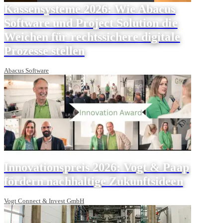
Kassensysteme 2026: Wie Abacus
Software und Project Solution die
Weichen für rechtssichere digitale
Prozesse stellen
Abacus Software
Innovationspreis 2026: Vogt & Paap
fördern nachhaltige Zukunftsideen
Vogt Connect & Invest GmbH