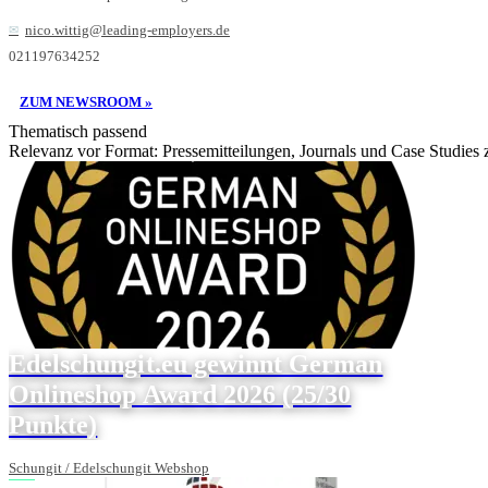
nico.wittig@leading-employers.de
021197634252
ZUM NEWSROOM »
Thematisch passend
Relevanz vor Format: Pressemitteilungen, Journals und Case Studies
Edelschungit.eu gewinnt German
Onlineshop Award 2026 (25/30
Punkte)
Schungit / Edelschungit Webshop