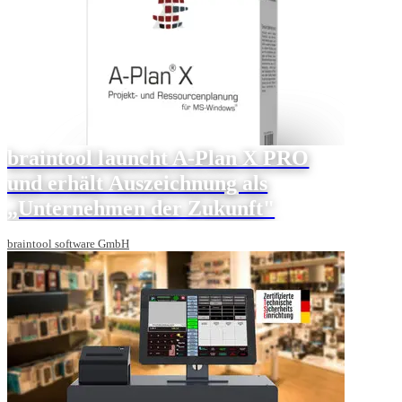
braintool launcht A-Plan X PRO
und erhält Auszeichnung als
„Unternehmen der Zukunft"
braintool software GmbH