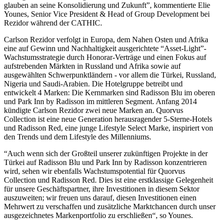
glauben an seine Konsolidierung und Zukunft”, kommentierte Elie
Younes, Senior Vice President & Head of Group Development bei
Rezidor während der CATHIC.
Carlson Rezidor verfolgt in Europa, dem Nahen Osten und Afrika
eine auf Gewinn und Nachhaltigkeit ausgerichtete “Asset-Light”-
Wachstumsstrategie durch Honorar-Verträge und einen Fokus auf
aufstrebenden Märkten in Russland und Afrika sowie auf
ausgewählten Schwerpunktländern - vor allem die Türkei, Russland,
Nigeria und Saudi-Arabien. Die Hotelgruppe betreibt und
entwickelt 4 Marken: Die Kernmarken sind Radisson Blu im oberen
und Park Inn by Radisson im mittleren Segment. Anfang 2014
kündigte Carlson Rezidor zwei neue Marken an. Quorvus
Collection ist eine neue Generation herausragender 5-Sterne-Hotels
und Radisson Red, eine junge Lifestyle Select Marke, inspiriert von
den Trends und dem Lifestyle des Millenniums.
“Auch wenn sich der Großteil unserer zukünftigen Projekte in der
Türkei auf Radisson Blu und Park Inn by Radisson konzentrieren
wird, sehen wir ebenfalls Wachstumspotential für Quorvus
Collection und Radisson Red. Dies ist eine erstklassige Gelegenheit
für unsere Geschäftspartner, ihre Investitionen in diesem Sektor
auszuweiten; wir freuen uns darauf, diesen Investitionen einen
Mehrwert zu verschaffen und zusätzliche Marktchancen durch unser
ausgezeichnetes Markenportfolio zu erschließen“, so Younes.