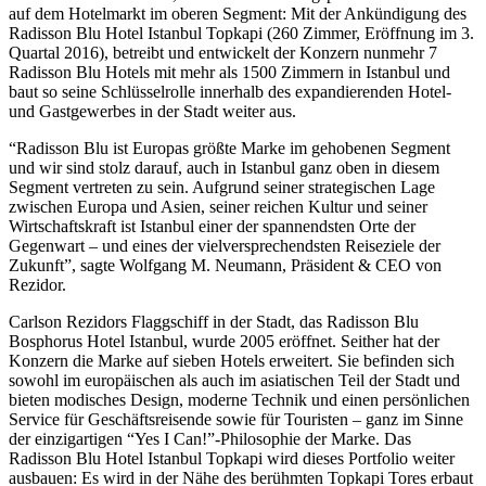
auf dem Hotelmarkt im oberen Segment: Mit der Ankündigung des
Radisson Blu Hotel Istanbul Topkapi (260 Zimmer, Eröffnung im 3.
Quartal 2016), betreibt und entwickelt der Konzern nunmehr 7
Radisson Blu Hotels mit mehr als 1500 Zimmern in Istanbul und
baut so seine Schlüsselrolle innerhalb des expandierenden Hotel-
und Gastgewerbes in der Stadt weiter aus.
“Radisson Blu ist Europas größte Marke im gehobenen Segment
und wir sind stolz darauf, auch in Istanbul ganz oben in diesem
Segment vertreten zu sein. Aufgrund seiner strategischen Lage
zwischen Europa und Asien, seiner reichen Kultur und seiner
Wirtschaftskraft ist Istanbul einer der spannendsten Orte der
Gegenwart – und eines der vielversprechendsten Reiseziele der
Zukunft”, sagte Wolfgang M. Neumann, Präsident & CEO von
Rezidor.
Carlson Rezidors Flaggschiff in der Stadt, das Radisson Blu
Bosphorus Hotel Istanbul, wurde 2005 eröffnet. Seither hat der
Konzern die Marke auf sieben Hotels erweitert. Sie befinden sich
sowohl im europäischen als auch im asiatischen Teil der Stadt und
bieten modisches Design, moderne Technik und einen persönlichen
Service für Geschäftsreisende sowie für Touristen – ganz im Sinne
der einzigartigen “Yes I Can!”-Philosophie der Marke. Das
Radisson Blu Hotel Istanbul Topkapi wird dieses Portfolio weiter
ausbauen: Es wird in der Nähe des berühmten Topkapi Tores erbaut