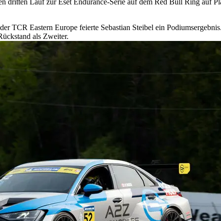
n dritten Lauf zur Eset Endurance-Serie auf dem Red Bull Ring auf P
r TCR Eastern Europe feierte Sebastian Steibel ein Podiumsergebnis
ückstand als Zweiter.