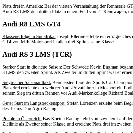
Platz drei in Amerika:
Bei der vierten Veranstaltung der Rennserie G
Audi R8 LMS den dritten Platz in einem Feld von 21 Rennwagen, die
Audi R8 LMS GT4
Klassenerfolge in Südafrika:
Joseph Ellerine erlebte ein erfolgreic
GT4 von MJR Motorsport in allen drei Sprints seine Klasse.
Audi RS 3 LMS (TCR)
Starker Start in die neue Saison:
Der Schwede Kevin Engman begann di
3 LMS den zweiten Sprint. Als Zweiter im dritten Sprint war er erneu
Siegreicher Saisonauftakt:
Beim ersten Lauf der Sports Car Champion
Platz drei erreichte ein weiterer Audi-Privatfahrer in Mosport ein
seinem Sieg im dritten Rennen vor Audi-Markenkollege Richard Boa
Guter Start im Langstreckensport:
Stefan Lorenzen erzielte beim Beg
des Teams Dan Agro Racing.
Pokale in Österreich:
Bas Koeten Racing kehrt vom zweiten Lauf der 
Ziellinie als Zweiter seiner Klasse und erreichte Platz drei im zweite