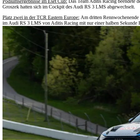
Podiumsergebnisse im Eset Cup:
Das Team Aditis Racing beendete de
Groszek hatten sich im Cockpit des Audi RS 3 LMS abgewechselt.
Platz zwei in der TCR Eastern Europe:
Am dritten Rennwochenende de
im Audi RS 3 LMS von Aditis Racing mit nur einer halben Sekunde R