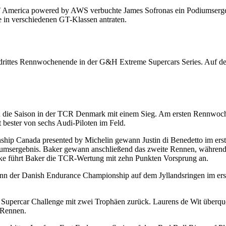
T America powered by AWS verbuchte James Sofronas ein Podiumsergebni
 in verschiedenen GT-Klassen antraten.
hes drittes Rennwochenende in der G&H Extreme Supercars Series. Au
e Saison in der TCR Denmark mit einem Sieg. Am ersten Rennwochen
t bester von sechs Audi-Piloten im Feld.
ship Canada presented by Michelin gewann Justin di Benedetto im er
 Podiumsergebnis. Baker gewann anschließend das zweite Rennen, währen
ke führt Baker die TCR-Wertung mit zehn Punkten Vorsprung an.
inn der Danish Endurance Championship auf dem Jyllandsringen im erst
Supercar Challenge mit zwei Trophäen zurück. Laurens de Wit überq
n Rennen.