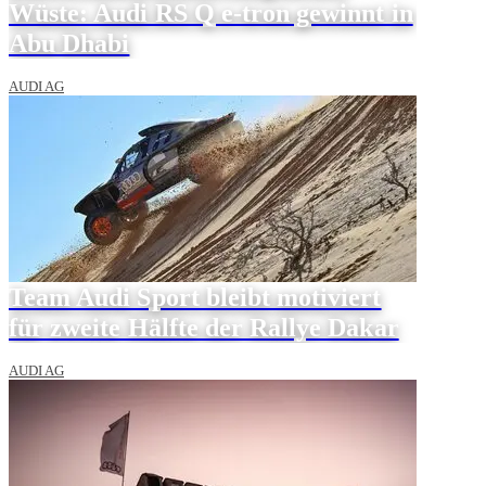
Wüste: Audi RS Q e-tron gewinnt in
Abu Dhabi
AUDI AG
Team Audi Sport bleibt motiviert
für zweite Hälfte der Rallye Dakar
AUDI AG