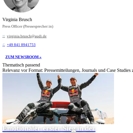
Virginia Brusch
Press Officer (Pressesprecher:in)
virginia.brusch@audi.de
+49 841 8941753
ZUM NEWSROOM »
Thematisch passend
Relevanz vor Format: Pressemitteilungen, Journals und Case Studies
Emotionaler erster Sieg in der