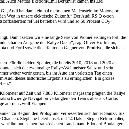
kar. Auch Mattias Ekström/Emil Bergkvist kamen ins Ziel.
G. „Audi hat damit einmal mehr einen Meilenstein im Motorsport
t den Weg in unsere elektrische Zukunft.“ Der Audi RS Q e-tron
eststoffbasiertem reFuel betrieben wird und so 60 Prozent CO
-
2
igt. Damit setzen wir eine lange Serie von Pionierleistungen fort, die
onders harten Ausgabe der Rallye Dakar“, sagt Oliver Hoffmann,
ta und Ford sowie die erfahrenen Gegner von Prodrive, die sich als
ten. Für die beiden Spanier, die bereits 2010, 2018 und 2020 als
 konnten sich der zweimalige Rallye-Weltmeister Sainz und sein
mer weiter verringerten, bis ihr Auto am vorletzten Tag einen
m Audi dieses historische Ergebnis zu ermöglichen. Ein großes
eben.“
ilometer auf Zeit und 7.883 Kilometer insgesamt prägten die Rallye
als schwierige Navigation verlangten den Teams alles ab. Carlos
age auf den zwölf Etappen.
annen zu Beginn den Prolog und verbesserten sich hinter Sainz/Cruz
le Chancen. Stéphane Peterhansel, mit 14 Dakar-Siegen Rekordhalter,
tem warf ihn und seinen französischen Landsmann Edouard Boulanger