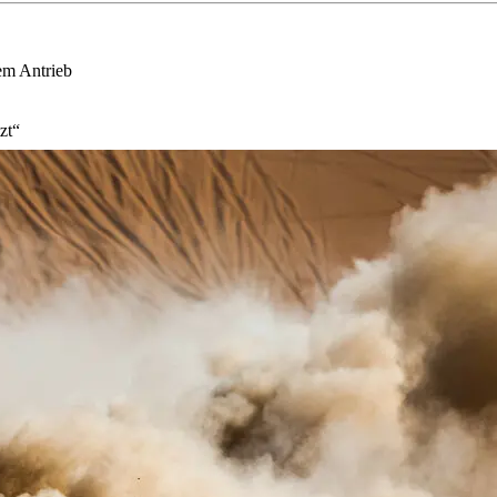
em Antrieb
zt“