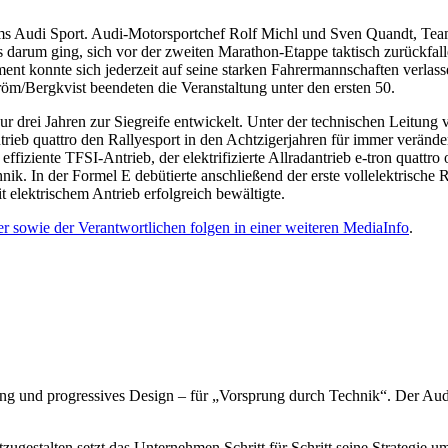
ams Audi Sport. Audi-Motorsportchef Rolf Michl und Sven Quandt, Teamc
s darum ging, sich vor der zweiten Marathon-Etappe taktisch zurückfall
 konnte sich jederzeit auf seine starken Fahrermannschaften verlasse
röm/Bergkvist beendeten die Veranstaltung unter den ersten 50.
r drei Jahren zur Siegreife entwickelt. Unter der technischen Leitung
rieb quattro den Rallyesport in den Achtzigerjahren für immer veränder
ffiziente TFSI-Antrieb, der elektrifizierte Allradantrieb e-tron quatt
hnik. In der Formel E debütierte anschließend der erste vollelektrisc
t elektrischem Antrieb erfolgreich bewältigte.
r sowie der Verantwortlichen folgen in einer weiteren MediaInfo
.
g und progressives Design – für „Vorsprung durch Technik“. Der Audi 
zugestalten setzt das Unternehmen Schritt für Schritt seine Strategie u