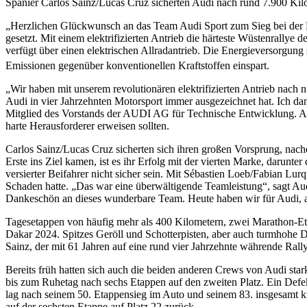
Spanier Carlos Sainz/Lucas Cruz sicherten Audi nach rund 7.900 Kil
„Herzlichen Glückwunsch an das Team Audi Sport zum Sieg bei der R
gesetzt. Mit einem elektrifizierten Antrieb die härteste Wüstenrally
verfügt über einen elektrischen Allradantrieb. Die Energieversorgung 
Emissionen gegenüber konventionellen Kraftstoffen einspart.
„Wir haben mit unserem revolutionären elektrifizierten Antrieb nach n
Audi in vier Jahrzehnten Motorsport immer ausgezeichnet hat. Ich d
Mitglied des Vorstands der AUDI AG für Technische Entwicklung. Audi
harte Herausforderer erweisen sollten.
Carlos Sainz/Lucas Cruz sicherten sich ihren großen Vorsprung, nachd
Erste ins Ziel kamen, ist es ihr Erfolg mit der vierten Marke, darun
versierter Beifahrer nicht sicher sein. Mit Sébastien Loeb/Fabian Lu
Schaden hatte. „Das war eine überwältigende Teamleistung“, sagt Au
Dankeschön an dieses wunderbare Team. Heute haben wir für Audi, ab
Tagesetappen von häufig mehr als 400 Kilometern, zwei Marathon-Eta
Dakar 2024. Spitzes Geröll und Schotterpisten, aber auch turmhohe D
Sainz, der mit 61 Jahren auf eine rund vier Jahrzehnte währende Rall
Bereits früh hatten sich auch die beiden anderen Crews von Audi sta
bis zum Ruhetag nach sechs Etappen auf den zweiten Platz. Ein Defek
lag nach seinem 50. Etappensieg im Auto und seinem 83. insgesamt k
auf der sechsten Etappe auf Platz 22 zurück.