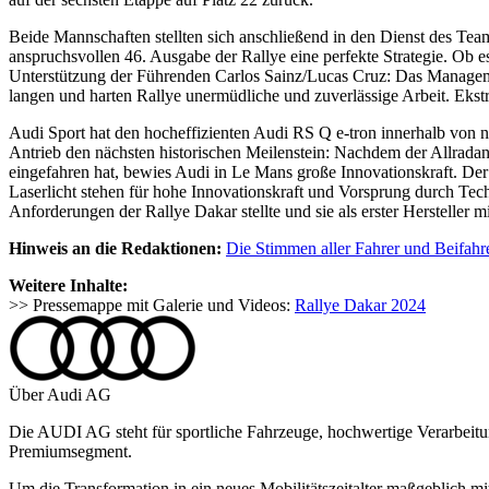
Beide Mannschaften stellten sich anschließend in den Dienst des Te
anspruchsvollen 46. Ausgabe der Rallye eine perfekte Strategie. Ob e
Unterstützung der Führenden Carlos Sainz/Lucas Cruz: Das Management
langen und harten Rallye unermüdliche und zuverlässige Arbeit. Ekst
Audi Sport hat den hocheffizienten Audi RS Q e-tron innerhalb von nu
Antrieb den nächsten historischen Meilenstein: Nachdem der Allradant
eingefahren hat, bewies Audi in Le Mans große Innovationskraft. Der e
Laserlicht stehen für hohe Innovationskraft und Vorsprung durch Tec
Anforderungen der Rallye Dakar stellte und sie als erster Hersteller mi
Hinweis an die Redaktionen:
Die Stimmen aller Fahrer und Beifahre
Weitere Inhalte:
>> Pressemappe mit Galerie und Videos:
Rallye Dakar 2024
Über Audi AG
Die AUDI AG steht für sportliche Fahrzeuge, hochwertige Verarbeitun
Premiumsegment.
Um die Transformation in ein neues Mobilitätszeitalter maßgeblich mit