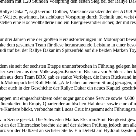
ometern mit 1.20 Stunden Vorsprung den ersten Sieg bei der Rallye Da
allye Dakar“, sagt Gernot Döllner, Vorstandsvorsitzender der AUDI A
e der Welt zu gewinnen, ist sichtbarer Vorsprung durch Technik und weis
stellen eine Hochvoltbatterie und ein Energiewandler sicher, der mit r
ur drei Jahren eine der größten Herausforderungen im Motorsport bewält
anke dem gesamten Team für diese herausragende Leistung in einer bes
 traf bei der Rallye Dakar im Spitzenfeld auf die beiden Marken Toyo
em sie seit der sechsten Etappe ununterbrochen in Führung gelegen hat
ter der zweiten aus dem Volkswagen-Konzern. Bis kurz vor Schluss aber
rquin aus dem Team BRX gab es starke Verfolger, die ihren Rückstand im
di-Motorsportchef Rolf Michl. „Alle haben an einem Strang gezogen, u
er auch in der Geschichte der Rallye Dakar ein neues Kapitel geschri
ppen mit eingeschränktem oder sogar ganz ohne Service sowie 4.600 K
ünenketten im Empty Quarter der arabischen Halbinsel sowie eine oftm
ye-Karriere blickt, verbuchte mit Lucas Cruz insgesamt acht Führungst
rk in Szene gesetzt. Die Schweden Mattias Ekström/Emil Bergkvist gew
t an der Hinterachse brachte sie auf der siebten Prüfung jedoch um al
urz vor der Halbzeit an sechster Stelle. Ein Defekt am Hydrauliksys