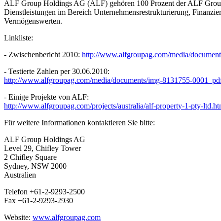
ALF Group Holdings AG (ALF) gehören 100 Prozent der ALF Group Pty 
Dienstleistungen im Bereich Unternehmensrestrukturierung, Finanzie
Vermögenswerten.
Linkliste:
- Zwischenbericht 2010:
http://www.alfgroupag.com/media/document
- Testierte Zahlen per 30.06.2010:
http://www.alfgroupag.com/media/documents/img-8131755-0001_pdf
- Einige Projekte von ALF:
http://www.alfgroupag.com/projects/australia/alf-property-1-pty-ltd.ht
Für weitere Informationen kontaktieren Sie bitte:
ALF Group Holdings AG
Level 29, Chifley Tower
2 Chifley Square
Sydney, NSW 2000
Australien
Telefon +61-2-9293-2500
Fax +61-2-9293-2930
Website:
www.alfgroupag.com