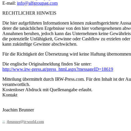
E-mail:
info@alfgroupag.com
RECHTLICHER HINWEIS
Die hier aufgeführten Informationen können zukunftsgerichtete Aussag
derer die tatsächlichen Ergebnisse von den hier vorhergesehenen ab
Annahmen beruhen, jedoch kann das Unternehmen keine Gewährleistung 
die potenzielle Unfähigkeit, Gewinne oder Cashflow zu erzielen oder
kann zukünftige Gewinne abschwächen.
Für die Richtigkeit der Übersetzung wird keine Haftung übernommen!
Die englische Originalmeldung finden Sie unter:
http://www.irw-press.at/press_html.aspx?messageID=18619
Mitteilung übermittelt durch IRW-Press.com. Für den Inhalt ist der A
verantwortlich.
Kostenloser Abdruck mit Quellenangabe erlaubt.
Kontakt
Joachim Brunner
jbrunner@ir-world.com