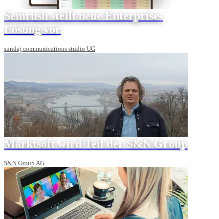
Semrush stellt neue Enterprise-
Lösung vor
sundaj communications studio UG
Marktsoft wird Teil der S&N Group
S&N Group AG