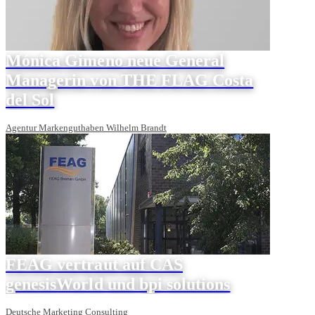
Mónica Gimeno neue General
Managerin von THE FLAG Costa
del Sol
Agentur Markenguthaben Wilhelm Brandt
FEAG vertraut auf CAS
genesisWorld und bpi solutions
Deutsche Marketing Consulting