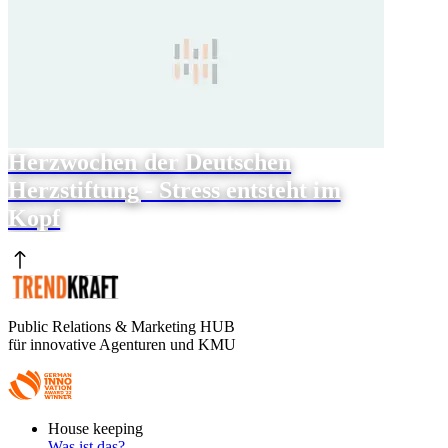
Herzwochen der Deutschen
Herzstiftung - Stress entsteht im
Kopf
Public Relations & Marketing HUB
für innovative Agenturen und KMU
Footer
House keeping
Main
Was ist das?