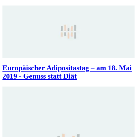
Europäischer Adipositastag – am 18. Mai
2019 - Genuss statt Diät