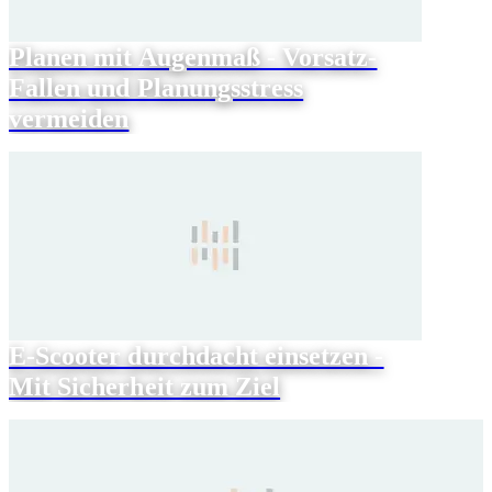
Planen mit Augenmaß - Vorsatz-
Fallen und Planungsstress
vermeiden
E-Scooter durchdacht einsetzen -
Mit Sicherheit zum Ziel