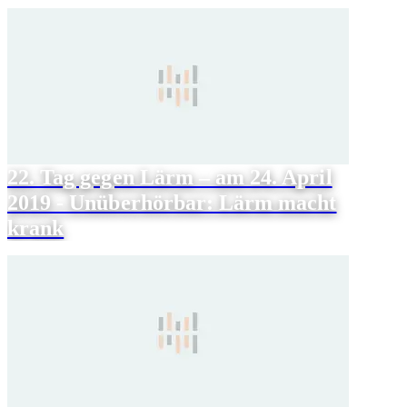
22. Tag gegen Lärm – am 24. April
2019 - Unüberhörbar: Lärm macht
krank