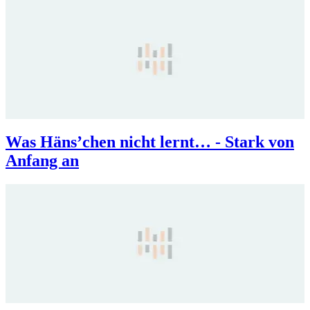
Was Häns’chen nicht lernt… - Stark von
Anfang an