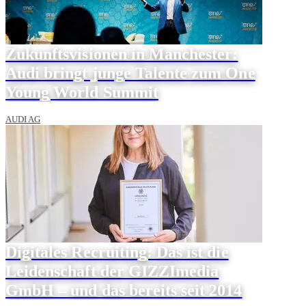
Zukunftsvisionen in Manchester:
Audi bringt junge Talente zum One
Young World Summit
AUDI AG
Digitales Recruiting: Das ist die
Leidenschaft der GIZZImedia
GmbH – und das bereits seit 2014