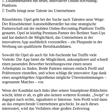
 Zusammenarbeit mit neuer, innovativer Online-Recruiting-
Plattform
 Truffls bringt neue Talente ins Unternehmen
Rüsselsheim. Opel geht bei der Suche nach Talenten neue Wege:
Der Rüsselsheimer Automobilhersteller hat eine strategische
Partnerschaft mit der mobilen Online-Recruiting-Plattform Truffls
gestartet. Opel ist künftig Premium-Partner des Berliner Start-Ups
und hat dadurch die Möglichkeit, das Unternehmen in der
innovativen App ausführlich vorzustellen – ein Pluspunkt in der
Werbung um qualifizierte Berufskandidaten.
Sowohl für Opel als auch für Job-Suchende hat Truffls viele
Vorteile: Die App bietet die Möglichkeit, unkompliziert und schnell
einen passenden Bewerber beziehungsweise einen neuen
Arbeitsplatz zu finden. Beide Parteien müssen einfach Profil und
Präferenzen einstellen, und schon schlägt die innovative App dank
eines ausgeklügelten Algorithmus mögliche Übereinstimmungen –
sogenannte Matches – vor.
Wenn der Kandidat nach links über seinen Smartphone-Bildschirm
wischt, lehnt er ab, es gibt also keinen weiteren Kontakt. „Swipt“ er
dagegen nach rechts, signalisiert er Interesse. Sein Profil wird dann
an das entsprechende Unternehmen geschickt. Ist auch dieses
interessiert, wird das Verfahren ohne großen Zeitverzug