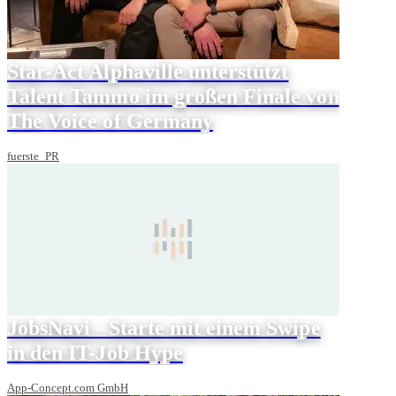
Star-Act Alphaville unterstützt
Talent Tammo im großen Finale von
The Voice of Germany
fuerste_PR
JobsNavi - Starte mit einem Swipe
in den IT-Job Hype
App-Concept.com GmbH