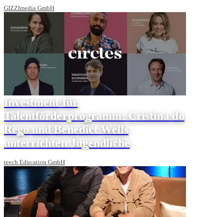
GIZZImedia GmbH
Investment für
Talentförderprogramm: Cristina do
Rego und Benedict Wells
unterrichten Jugendliche
teech Education GmbH