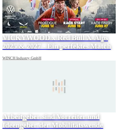
VICKYWOOD x Red Bull X-Alps
2025 & 2027 - Ein perfektes Match
WINCH Industry GmbH
Arbeitgeber sind Vorreiter und
Ideengeber der Mobilitätswende