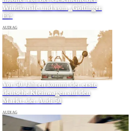
Windkanäle und vom „Göttinger
Ei“
AUDI AG
Vor 50 Jahren kommt der erste
deutsche Kleinwagen auf den
Markt: der Audi 50
AUDI AG