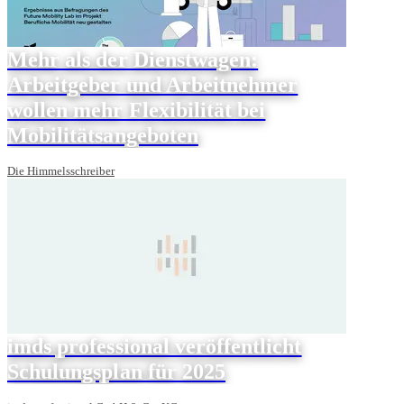
Mehr als der Dienstwagen:
Arbeitgeber und Arbeitnehmer
wollen mehr Flexibilität bei
Mobilitätsangeboten
Die Himmelsschreiber
imds professional veröffentlicht
Schulungsplan für 2025