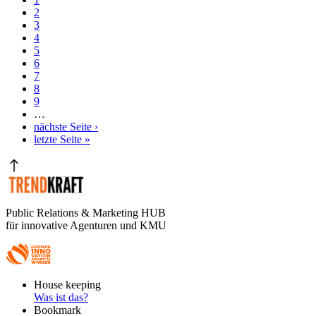
Seite
Seite
2
Seitennummerierung
Seite
3
Seite
4
Seite
5
Seite
6
Seite
7
Seite
8
Seite
9
…
Nächste
nächste Seite ›
Seite
Letzte
letzte Seite »
Seite
Public Relations & Marketing HUB
für innovative Agenturen und KMU
Footer
House keeping
Main
Was ist das?
Bookmark