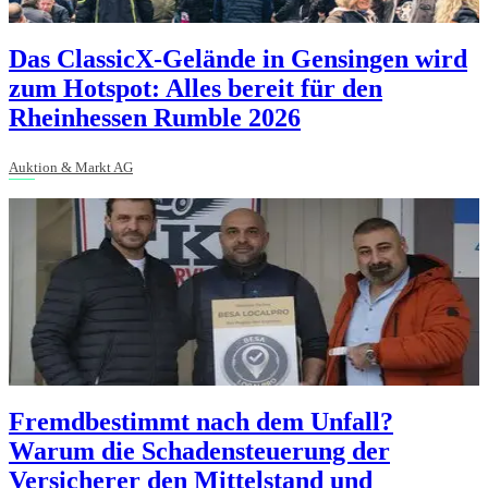
Das ClassicX-Gelände in Gensingen wird
zum Hotspot: Alles bereit für den
Rheinhessen Rumble 2026
Auktion & Markt AG
Fremdbestimmt nach dem Unfall?
Warum die Schadensteuerung der
Versicherer den Mittelstand und