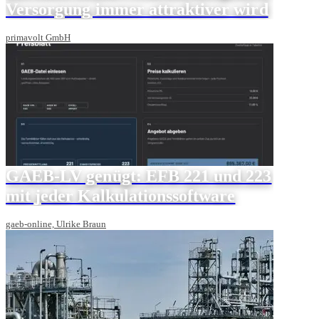
Versorgung immer attraktiver wird
primavolt GmbH
GAEB-LV genügt: EFB 221 und 223
mit jeder Kalkulationssoftware
gaeb-online, Ulrike Braun