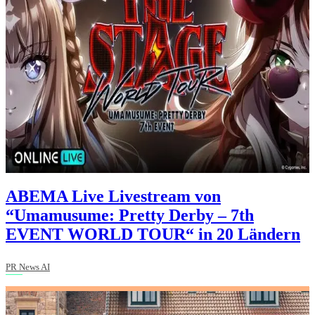
ABEMA Live Livestream von
“Umamusume: Pretty Derby – 7th
EVENT WORLD TOUR“ in 20 Ländern
PR News AI