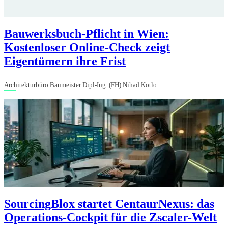
Bauwerksbuch-Pflicht in Wien:
Kostenloser Online-Check zeigt
Eigentümern ihre Frist
Architekturbüro Baumeister Dipl-Ing. (FH) Nihad Kotlo
SourcingBlox startet CentaurNexus: das
Operations-Cockpit für die Zscaler-Welt